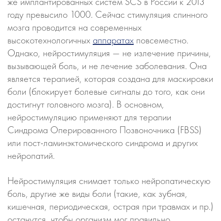
же имплантированных систем SCS в России к 2013
году превысило 1000. Сейчас стимуляция спинного
мозга проводится на современных
высокотехнологичных
аппаратах
повсеместно.
Однако, нейростимуляция — не излечение причины,
вызывающей боль, и не лечение заболевания. Она
является терапией, которая создана для маскировки
боли (блокирует болевые сигналы до того, как они
достигнут головного мозга). В основном,
нейростимуляцию применяют для терапии
Синдрома Оперированного Позвоночника (FBSS)
или пост-ламинэктомического синдрома и других
нейропатий.
Нейростимуляция снимает только нейропатическую
боль, другие же виды боли (такие, как зубная,
кишечная, периодическая, острая при травмах и пр.)
останутся, чтобы организм мог правильно