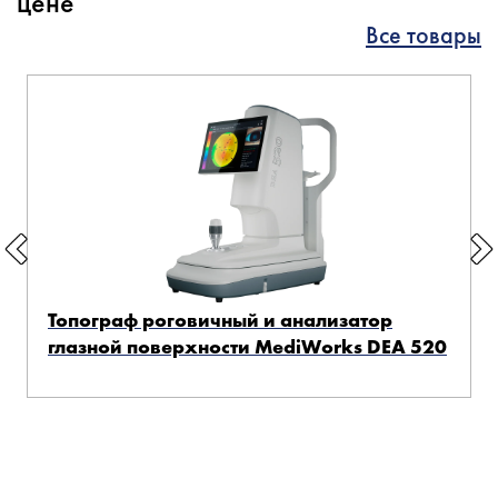
цене
Все товары
Топограф роговичный и анализатор
глазной поверхности MediWorks DEA 520