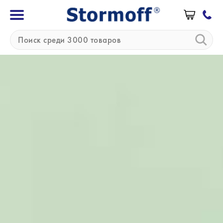
»
»
Главная
Бренды
Fukuda M-E
Fukuda M-E (Япония)
Компания Fukuda ME Kogyo Co., Ltd основана
в 1972 году и находится в Токио, Япония. Fukuda
ME занимается производством медицинского
оборудования,
в частности
электрокардиографов
. Несмотря
на то, что главный офис находится в Токио, ещё
около 17 офисов расположено по всей Японии,
а продукция Fukuda ME экспортируется более