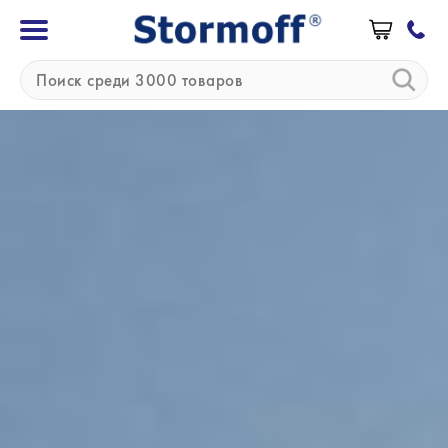
»
»
Главная
Бренды
BTL
BTL (Великобритания)
Компания BTL основана в 1993 году. В
настоящее время BTL — это один из крупнейших
в мире производителей медицинского, а также
эстетического оборудования. Эта компания
специализируется на трех сегментах рынка:
кардиологии, физиотерапии и медицинской
эстетики. Из продуктов BTL для физической
терапии представлены: устройства для