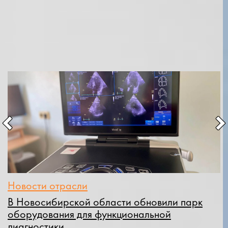
Новости Stormoff
Cмотреть все
Новости отрасли
Н
В
В Новосибирской области обновили парк
оборудования для функциональной
К
диагностики
«