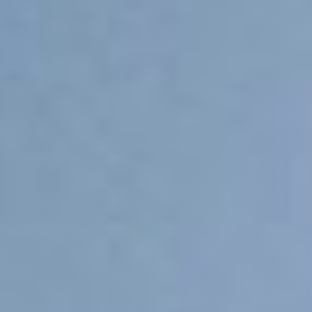
1993
год основания
500
тыс инталляций техники