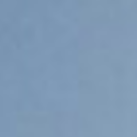
электротерапии
,
магнитотерапии
, ультразвука и
лазеры. В число последних инноваций BTL входят
процедуры
ударно-волновой терапии
,
диатермии и гидротерапии.
Преимущества BTL:
500 000 медицинских приборов, введенных в
эксплуатацию
70 000 представителей по всему миру
1 000 мероприятий каждый год
300 инженеров
2 направления: эстетика и медицина