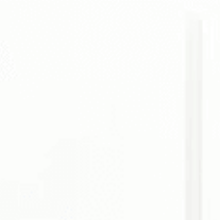
прибор для подогрева крови и инфузионных
растворов Ампир, диагностическое
оборудование, оборудование для
предотвращения и лечения гипертермии, а
также размораживатели плазмы. В 2020 году
началось производство термошкафов для
подогрева и круглосуточного хранения
растворов, одеял.
Продукция Тахат имеет множество
сертификатов, в том числе сертификаты системы
менеджмента качества на соответствие
требованиям EN ISO 9001:2015 и EN ISO
13485:2016, а также европейский сертификат
соответствия СЕ. Представительства компании
есть в 20 странах мира. Товарный портфель
имеет 2000 наименований по 6 направлениям
медицины, в том числе собственного
производства. Это оборудование для хирургии,