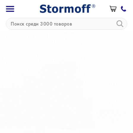
»
»
Главная
Бренды
Тахат
Тахат (Беларусь)
Компания Тахат основана в Беларуси в 1994
году. ТахатАсти ориентирована на комплексное
оснащение медицинских учреждений. С 2008
года Тахат разрабатывает, производит и
продает линейку собственного оборудования и
инструментов. Производство и сервисный центр
расположены в Минске (Беларусь). Это
системы обогрева новорожденных Рамонак,