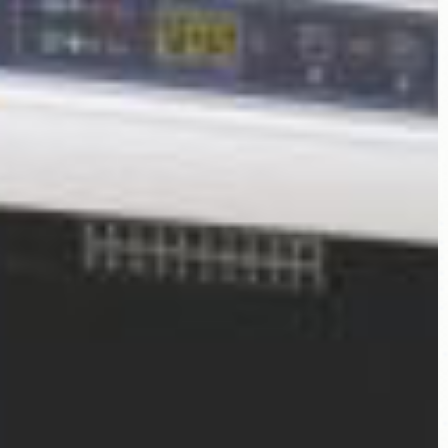
1994
год основания
1000+
инсталляций
20
стран представителей