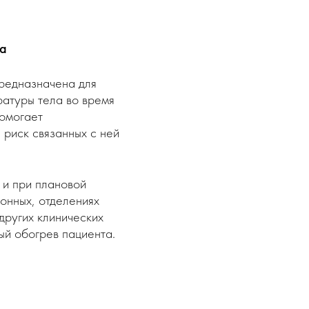
та
редназначена для
атуры тела во время
омогает
 риск связанных с ней
 и при плановой
онных, отделениях
других клинических
ый обогрев пациента.