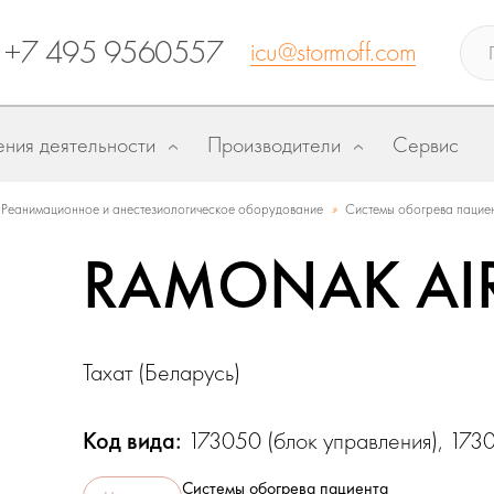
+7 495 9560557
icu@stormoff.com
ния деятельности
Производители
Сервис
»
Реанимационное и анестезиологическое оборудование
Системы обогрева пацие
RAMONAK AI
Тахат (Беларусь)
Код вида:
173050 (блок управления), 173
Системы обогрева пациента