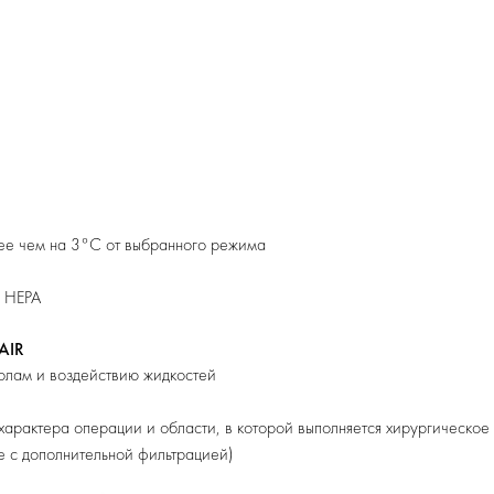
лее чем на 3°С от выбранного режима
а HEPA
AIR
олам и воздействию жидкостей
 характера операции и области, в которой выполняется хирургическое
ые с дополнительной фильтрацией)