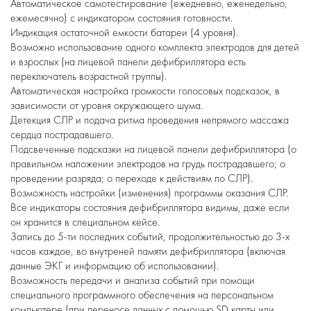
Автоматическое самотестирование (ежедневно, еженедельно,
ежемесячно) с индикатором состояния готовности.
Индикация остаточной емкости батареи (4 уровня).
Возможно использование одного комплекта электродов для детей
и взрослых (на лицевой панели дефибриллятора есть
переключатель возрастной группы).
Автоматическая настройка громкости голосовых подсказок, в
зависимости от уровня окружающего шума.
Детекция СЛР и подача ритма проведения непрямого массажа
сердца пострадавшего.
Подсвеченные подсказки на лицевой панели дефибриллятора (о
правильном наложении электродов на грудь пострадавшего; о
проведении разряда; о переходе к действиям по СЛР).
Возможность настройки (изменения) программы оказания СЛР.
Все индикаторы состояния дефибриллятора видимы, даже если
он хранится в специальном кейсе.
Запись до 5-ти последних событий, продолжительностью до 3-х
часов каждое, во внутреней памяти дефибриллятора (включая
данные ЭКГ и информацию об использовании).
Возможность передачи и анализа событий при помощи
специального программного обеспечения на персональном
компьютере (при переносе данных с помощью SD карты или