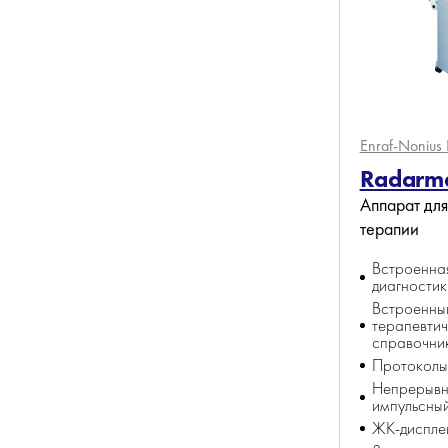
Enraf-Nonius
Radarme
Аппарат дл
терапии
Встроенна
диагностик
Встроенны
терапевти
справочни
Протоколы
Непрерывн
импульсны
ЖК-диспле