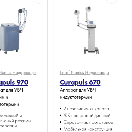
Nonius
Нидерланды
Enraf-Nonius
Нидерланды
apuls 970
Curapuls 670
ат для УВЧ
Аппарат для УВЧ
ии и
индуктотермии
тотермии
2 независимых канала
ЖК сенсорный дисплей
рерывный и
ульсный режимы
Справочник протоколов
-терапии
Мобильная конструкция