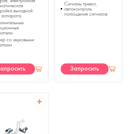
рая, электронная
Сигналы тревог,
матическая
автоконтроль
ройка выходной
поглощения сигналов
 аппарата
лнительные
кционные
чатели
ер со звуковыми
налами
апросить
Запросить
КП
КП