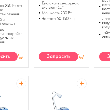
Быст
Диагональ сенсорного
авто
о 250 Вт для
дисплея - 5,7"
наст
ых
Мощность 200 Вт
цепи
тей лечения
Частота 50-1500 Гц
Допо
й и
инду
й режимы
излу
ые
Тайм
ти настройки
сиг
дуальных
ния
сить
Запросить
З
П
КП