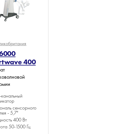
ликобритания
 6000
rtwave 400
ат
коволновой
рмии
2-канальный
ликатор
ональ сенсорного
лея - 5,7"
ность 400 Вт
ота 50-1500 Гц