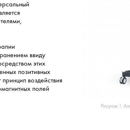
версальный
вляется
телями,
рапии
ранением ввиду
осредством этих
енных позитивных
т принцип воздействия
омагнитных полей
Рисунок 1. А