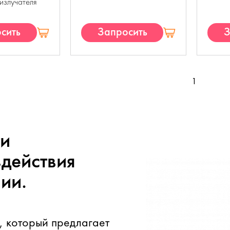
излучателя
сить
Запросить
З
П
КП
1
и
здействия
ии.
 который предлагает