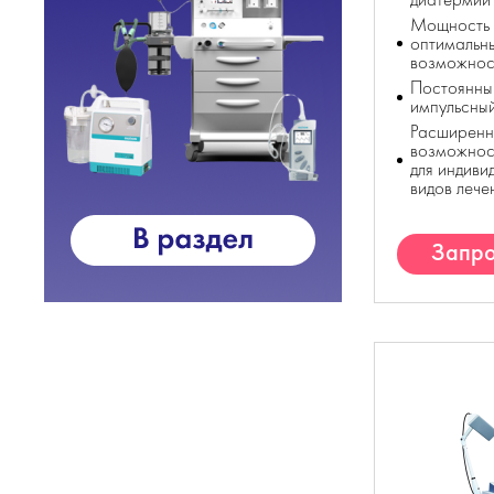
Мощность д
оптимальн
возможнос
Постоянны
импульсны
Расширенн
возможнос
для индиви
видов лече
Запро
К