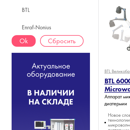
BTL
Enraf-Nonius
Сбросить
BTL
Великобр
BTL 600
Microw
Аппарат ми
диатермии
Новое слов
технологии
микроволн
диатермии