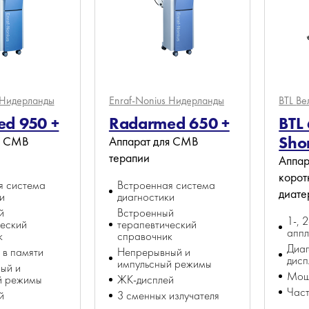
Нидерланды
Enraf-Nonius
Нидерланды
BTL
Ве
d 950 +
Radarmed 650 +
BTL
Sho
я СМВ
Аппарат для СМВ
терапии
Аппар
корот
я система
Встроенная система
диате
и
диагностики
й
Встроенный
1-, 
ческий
терапевтический
апп
к
справочник
Диаг
 в памяти
Непрерывный и
дисп
импульсный режимы
ый и
Мощ
й режимы
ЖК-дисплей
Част
й
3 сменных излучателя