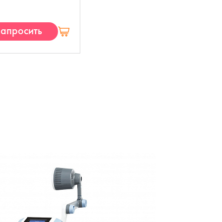
апросить
КП