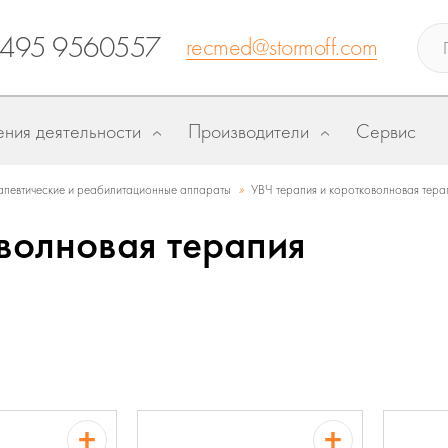
 495 9560557
recmed@stormoff.com
ния деятельности
Производители
Сервис
»
певтические и реабилитационные аппараты
УВЧ терапия и коротковолновая тера
волновая терапия