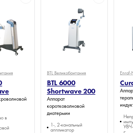
итания
BTL
Великобритания
Enraf-
0
BTL 6000
Cur
ave
Shortwave 200
Аппар
терап
кроволновой
Аппарат
индук
коротковолновой
диатермии
Неп
о в
имп
1-, 2-канальный
УВЧ
овой
аппликатор