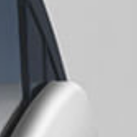
основополагающих принципа её работы — Люди
(People), Технологии (Technology) и Сервис
(Service).
Товарный портфель PTS Diagnostics состоит из
лабораторных анализаторов CardioChek® и
A1CNow®. Анализаторы CardioChek®
испытаны более чем на 120 миллионах
пациентов по всему миру. Анализаторы
A1CNow® позволяет диабетикам отслеживать
уровень сахара в крови и вести здоровый образ
жизни. Эти два анализатора помогают выявить
людей с кардиометаболическим синдромом —
группой заболеваний, которые повышают риск
развития сердечно-сосудистых заболеваний или
диабета.