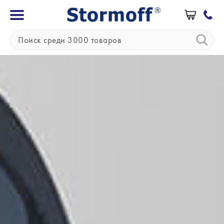
»
»
Главная
Бренды
PTS Diagnostics
PTS Diagnostics (США)
Компания PTS Diagnostics — производитель
решений для клинической диагностики в
медицинских учреждениях. Аппараты PTS
Diagnostics помогает медработникам и
пациентам получить необходимую информацию
в нужное время для принятия правильных
решений.
В названии компании заложено три