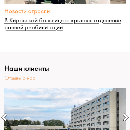
Новости отрасли
Н
а
В Кировской больнице открылось отделение
В
ранней реабилитации
и
р
Наши клиенты
Отзывы о нас