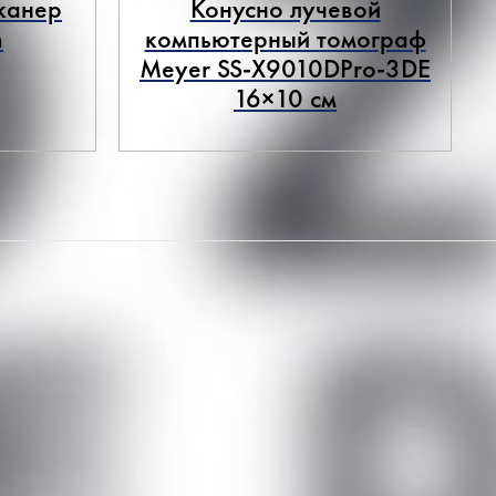
канер
Конусно лучевой
n
компьютерный томограф
Meyer SS-X9010DPro-3DE
16×10 см