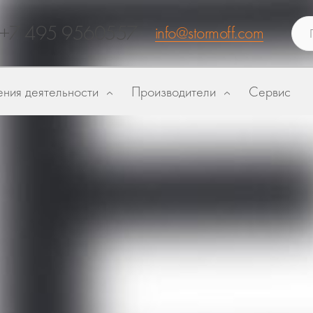
+7 495 9560557
info@stormoff.com
ния деятельности
Производители
Сервис