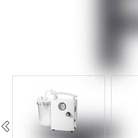
В январе 1998 года компания представляет на рын
новый
корнеотопограф Medmont Е300
. Корнеальн
1981
год основания
В наличии на складе по сп