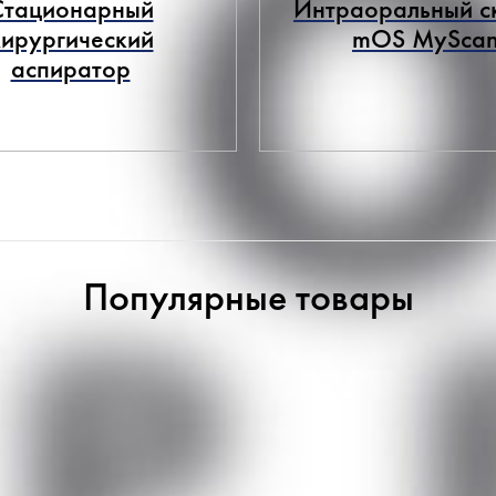
Стационарный
Интраоральный с
хирургический
mOS MySca
аспиратор
Популярные товары