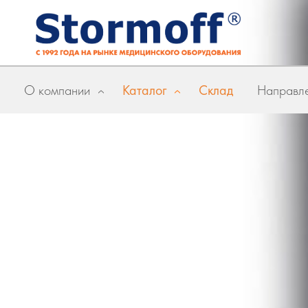
О компании
Каталог
Склад
Направле
»
»
Главная
Бренды
Medmont
Medmont (Австралия)