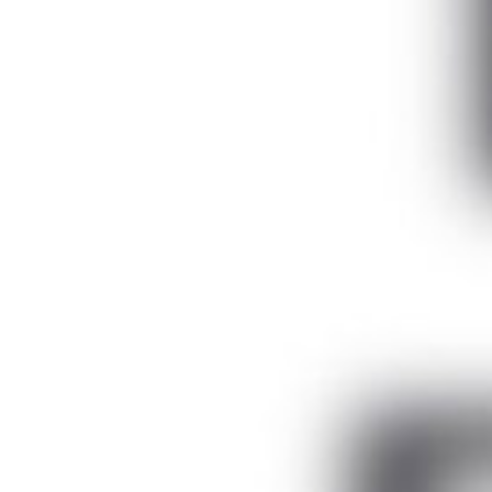
Описание
Группы оборудования
Medmont - австралийский производитель офтальмологическо
Компания Medmont International Pty Ltd была основ
в Австралии. Из небольшого производства Medmont
ведущих медицинских компаний в своей стране. В 
автоматические периметры M600 начинают пользо
австралийском рынке офтальмологического оборуд
месяцев M600 начинает поставляться во многие с
Северной Америки и Южной Америки.