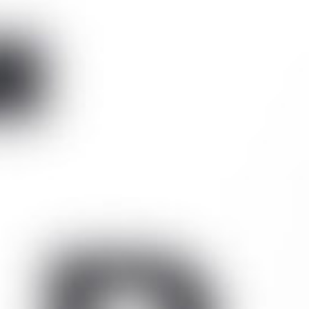
годаря простоте использования, большой площади
хнологией отраженных колец Пласидо, а так
ти. Во всем мире эти параметры считаются золотым
специальных контактных линз.
азработана и протестирована ведущими
на вручную опытной командой мастеров Medmont,
честву и бесспорная точность продукции