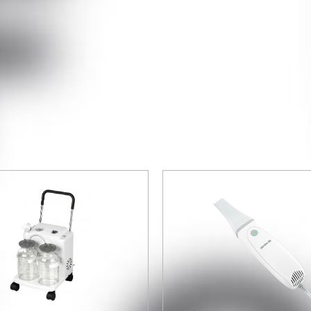
ке офтальмологов свой
Medmont.
ый топограф быстро
ециальной цене