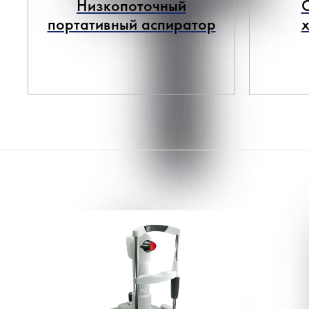
Низкопоточный
портативный аспиратор