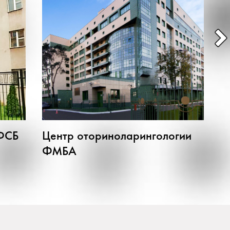
ФСБ
Центр оториноларингологии
Ф
ФМБА