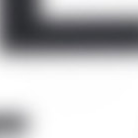
Популярные товары
го оборудования, в том числе корнеотопографов
ана в начале 1980-х годов
становится известным бла
 выросли в одну из
захвата изображения с те
1988 году первые
же исключительной точнос
ваться популярностью на
стандартом для установки 
ования. Уже через десять
Вся продукция Medmont р
траны Европы, Индии,
инженерами мира и собра
отсюда приверженность ка