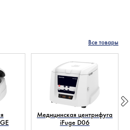
Все товары
я
Медицинская центрифуга
UGE
iFuge D06