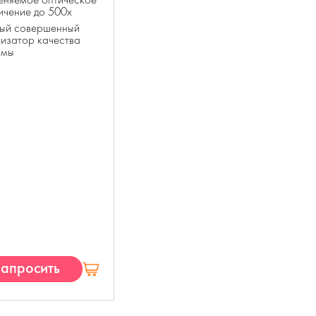
ичение до 500х
ый совершенный
изатор качества
рмы
апросить
КП