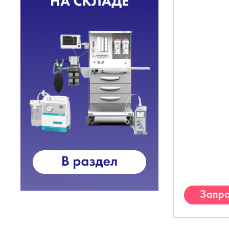
Запро
К