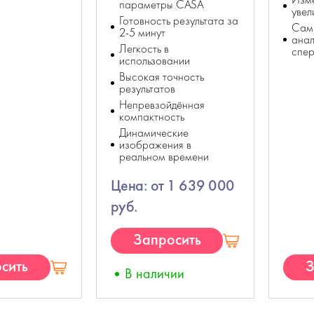
параметры СASA
увел
Готовность результата за
Сам
2-5 минут
анал
Легкость в
спе
использовании
Высокая точность
результатов
Непревзойдённая
компактность
Динамические
изображения в
реальном времени
Цена: от 1 639 000
руб.
Запросить
КП
сить
З
В наличии
П