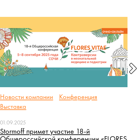
Новости компании
Конференция
Н
Выставка
В
01.09.2025
19
Stormoff примет участие 18-й
К
Общероссийской конференции «FLORES
ф