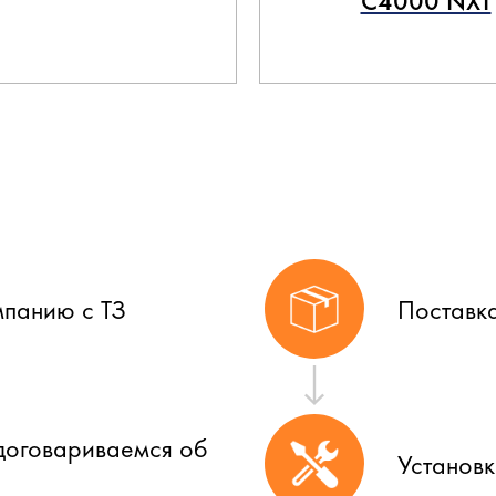
C4000 NXT
мпанию с ТЗ
Поставк
договариваемся об
Установ