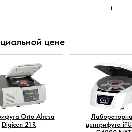
1
ециальной цене
ифуга Orto Alresa
Лабораторна
Digicen 21R
центрифуга iF