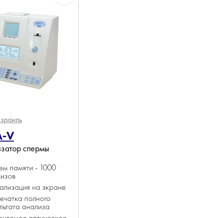
зраиль
-V
затор спермы
м памяти - 1000
лизов
ализация на экране
ечатка полного
льтата анализа
еняемое оптическое