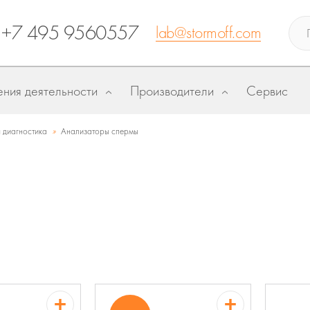
+7 495 9560557
lab@stormoff.com
ния деятельности
Производители
Сервис
»
 диагностика
Анализаторы спермы