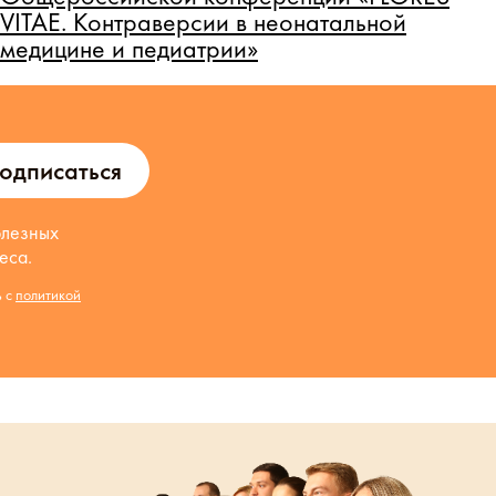
VITAE. Контраверсии в неонатальной
—
медицине и педиатрии»
т
одписаться
олезных
еса.
ь с
политикой