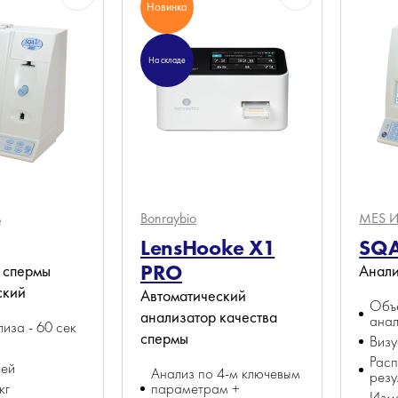
Новинка
На складе
ь
Bonraybio
MES
И
LensHooke X1
SQA
PRO
 спермы
Анали
ский
Автоматический
Объе
анализатор качества
ана
иза - 60 сек
спермы
Визу
Расп
ей
Анализ по 4-м ключевым
резу
кг
параметрам +
Изм