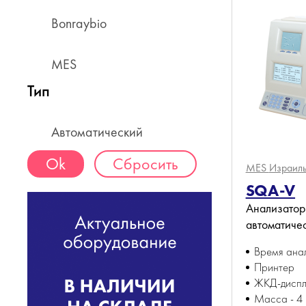
Bonraybio
MES
Тип
Автоматический
Сбросить
MES
Израил
SQA-V
Анализатор
автоматиче
Время анал
Принтер
ЖКД-диспл
Масса - 4 