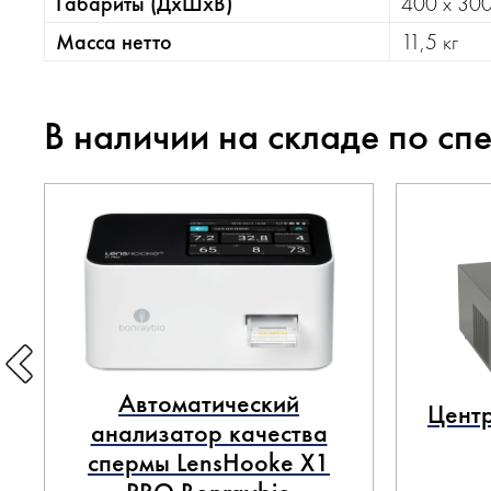
Габариты
(ДхШхВ)
400 х 300
Масса нетто
11,5 кг
В наличии на складе по сп
Автоматический
Центр
анализатор качества
спермы LensHooke X1