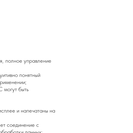
я, полное управление
уитивно понятный
применении;
 могут быть
исплее и напечатаны на
ет соединение с
обработки данных;