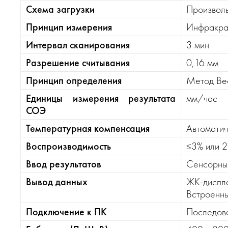
Схема загрузки
Произвол
Принцип измерения
Инфракра
Интервал сканирования
3 мин
Разрешение считывания
0,16 мм
Принцип определения
Метод Ве
Единицы измерения результата
мм/час
СОЭ
Температурная компенсация
Автоматич
Воспроизводимость
≤3% или 
Ввод результатов
Сенсорны
Вывод данных
ЖК-диспл
Встроенн
Подключение к ПК
Последова