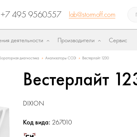
+7 495 9560557
lab@stormoff.com
ния деятельности
Производители
Сервис
»
»
бораторная диагностика
Анализаторы СОЭ
Вестерлайт 1230
Вестерлайт 12
DIXION
Код вида:
267010