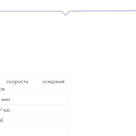
 скорости оседания
ов
 мин
/час
об