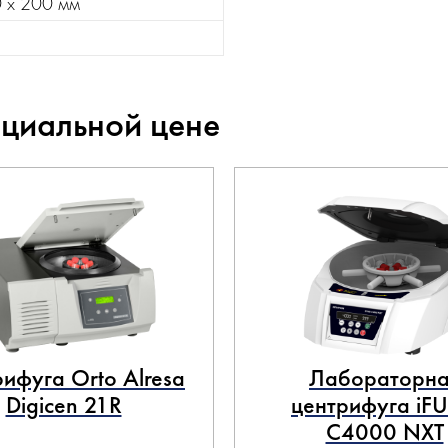
 х 200 мм
ециальной цене
ифуга Orto Alresa
Лабораторна
Digicen 21R
центрифуга iF
C4000 NXT