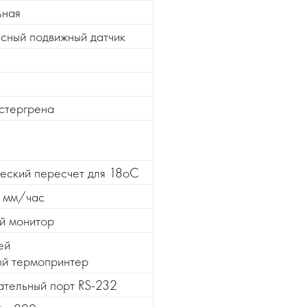
ьная
сный подвижный датчик
стергрена
еский пересчет для 18оС
2 мм/час
й монитор
ей
ый термопринтер
тельный порт
RS
-232