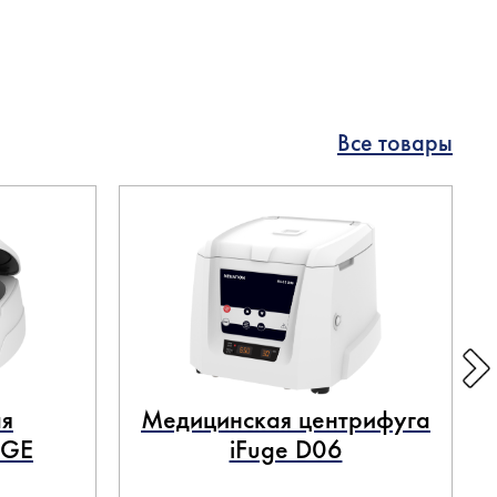
Все товары
я
Медицинская центрифуга
UGE
iFuge D06