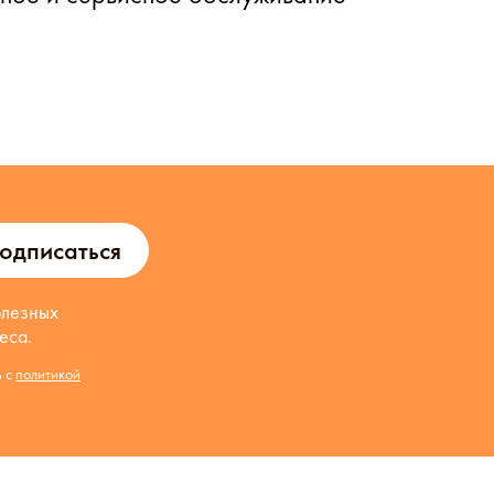
одписаться
олезных
еса.
ь с
политикой