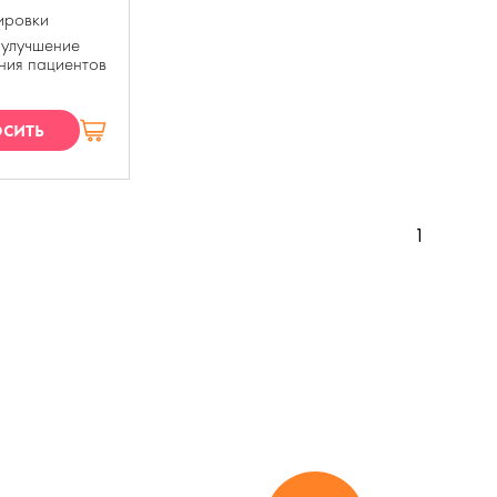
ировки
 улучшение
ния пациентов
сить
П
1