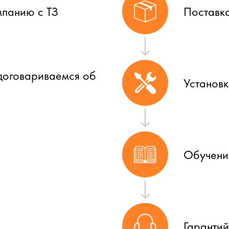
мпанию с ТЗ
Поставк
договариваемся об
Установ
Обучени
Гаранти