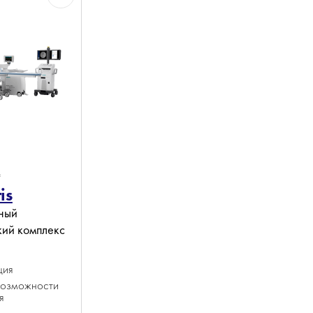
А
is
ный
кий комплекс
ция
озможности
я