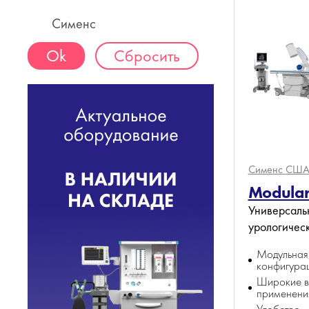
Сименс
Сбросить
Сименс
СШ
Modular
Универсаль
урологичес
Модульная
конфигура
Широкие в
применени