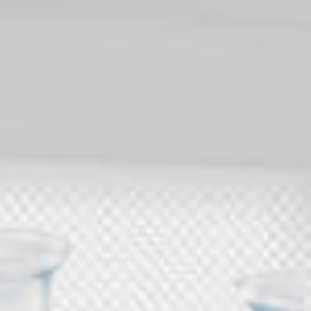
технологий смешивания для лабораторных
исследований, охватывающий широкий спектр
корпоративных продуктов. Технология
смешивания от Q.Instruments продается по всему
миру более 10 лет. Так же,
компания зарекомендовала себя на рынке и
продолжает укреплять свои позиции благодаря
поддержке мирового класса и передовым
способам поддержания работы критически
важных систем. Компания изобрела уникальную
конструкцию и мини-нагреватель, оснащенный
автоматическим механизмом зажима
микропланшетов. В сочетании со встроенным
электронным управлением и запатентованной
технологией смешивания, он поднял стандарт в
процессах смешивания.