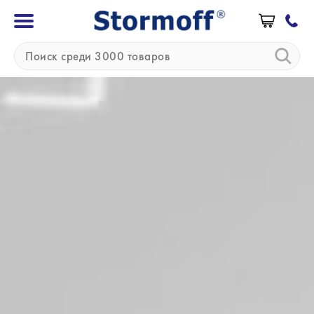
»
»
Главная
Бренды
Q.Instruments
Q.Instruments (Германия)
Quantifoil Instruments GmbH является одним
из ведущих производителей в области контроля
температуры и смешивания продуктов для
лабораторной диагностики. Инновации
компании определяют новый стандарт с точки
зрения компактности, скорости, тишины
и точности.
Q.Instruments является лидером в области