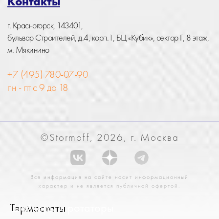
Контакты
г. Красногорск, 143401,
бульвар Строителей, д.4, корп.1, БЦ «Кубик», сектор Г, 8 этаж,
м. Мякинино
+7 (495) 780-07-90
пн - пт с 9 до 18
©Stormoff, 2026, г. Москва
Вся информация на сайте носит информационный
характер и не является публичной офертой.
Термостаты
Шейкеры и ротаторы