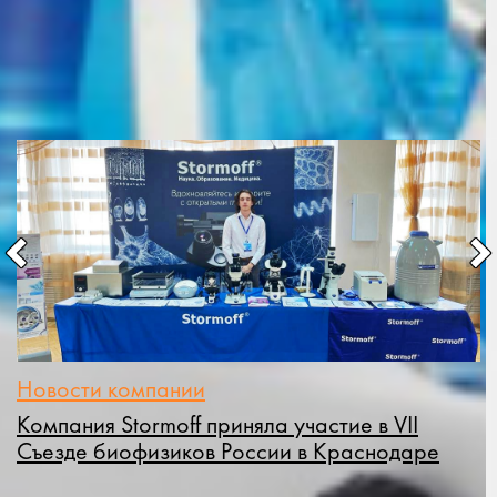
Новости Stormoff
Cмотреть все
Новости компании
К
Компания Stormoff приняла участие в VII
«
Съезде биофизиков России в Краснодаре