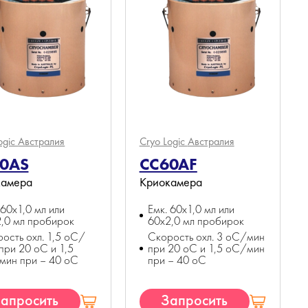
ogic
Австралия
Cryo Logic
Австралия
0AS
CC60AF
камера
Криокамера
 60x1,0 мл или
Емк. 60x1,0 мл или
,0 мл пробирок
60x2,0 мл пробирок
ость охл. 1,5 оС/
Скорость охл. 3 оС/мин
при 20 оС и 1,5
при 20 оС и 1,5 оС/мин
мин при – 40 оС
при – 40 оС
апросить
Запросить