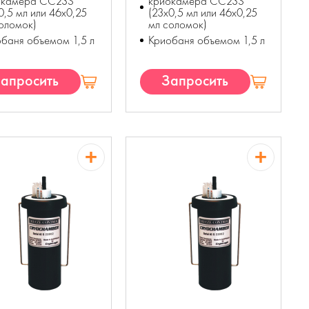
окамера CC23S
криокамера CC23S
0,5 мл или 46x0,25
(23x0,5 мл или 46x0,25
оломок)
мл соломок)
баня объемом 1,5 л
Криобаня объемом 1,5 л
апросить
Запросить
КП
КП