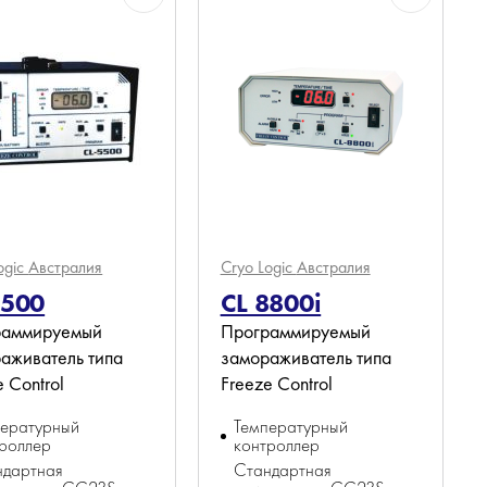
ogic
Австралия
Cryo Logic
Австралия
5500
CL 8800i
раммируемый
Программируемый
аживатель типа
замораживатель типа
e Control
Freeze Control
пературный
Температурный
роллер
контроллер
ндартная
Стандартная