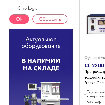
Cryo Logic
Сбросить
Cryo Logic
Ав
CL 2200
Программи
заморажива
Freeze Contr
Температу
контролле
Стандартн