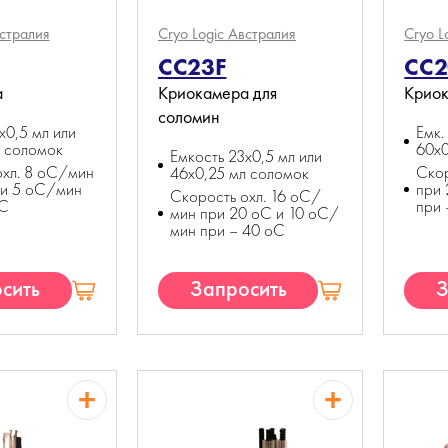
стралия
Cryo Logic
Австралия
Cryo L
CC23F
CC2
а
Криокамера для
Крио
соломин
x0,5 мл или
Емк.
л соломок
60x0
Емкость 23x0,5 мл или
охл. 8 оС/мин
Скор
46x0,25 мл соломок
 и 5 оС/мин
при 
Скорость охл. 16 оС/
оС
при 
мин при 20 оС и 10 оС/
мин при – 40 оС
сить
Запросить
З
П
КП