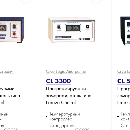
стралия
Cryo Logic
Австралия
Cryo L
CL 3300
CL 
руемый
Программируемый
Прог
тель типа
замораживатель типа
замор
ol
Freeze Control
Freez
рный
Температурный
Тем
р
контроллер
конт
ая
Стандартная
Ста