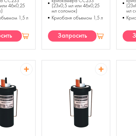
ра CC23S
криокамера CC23S
кри
 или 46x0,25
(23x0,5 мл или 46x0,25
(23x
к)
мл соломок)
мл с
объемом 1,5 л
Криобаня объемом 1,5 л
Крио
сить
Запросить
З
П
КП