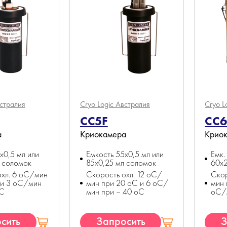
стралия
Cryo Logic
Австралия
Cryo L
CC5F
CC6
а
Криокамера
Крио
x0,5 мл или
Емкость 55x0,5 мл или
Емк.
л соломок
85x0,25 мл соломок
60x2
охл. 6 оС/мин
Скорость охл. 12 оС/
Скор
 и 3 оС/мин
мин при 20 оС и 6 оС/
мин 
оС
мин при – 40 оС
оС/
сить
Запросить
З