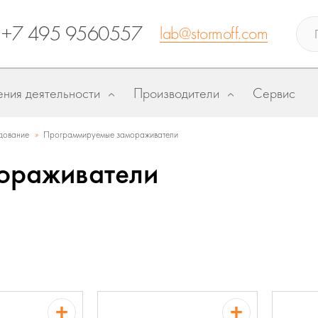
+7 495 9560557
lab@stormoff.com
ния деятельности
Производители
Сервис
»
дование
Программируемые замораживатели
ораживатели