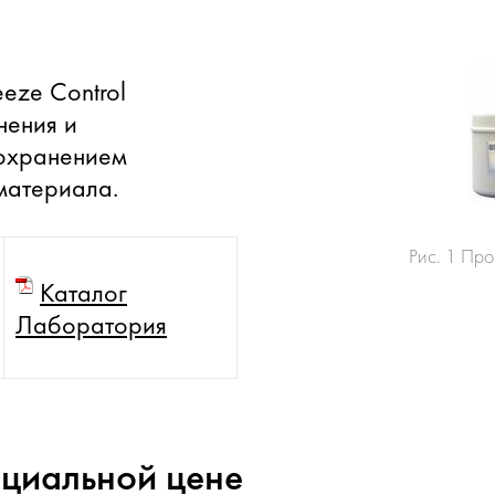
eze Control
нения и
охранением
материала.
Рис. 1 Пр
Каталог
Лаборатория
ециальной цене