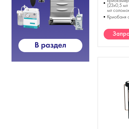
криокаме
(23x0,5 мл
мл соломо
Криобаня 
Запро
К