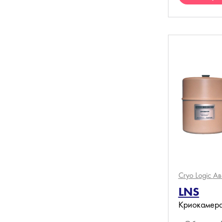
К
Cryo Logic
Ав
LNS
Криокамер