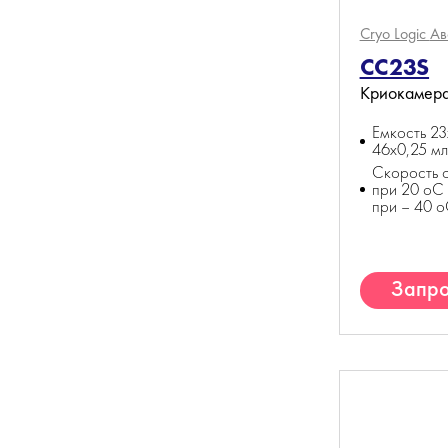
Cryo Logic
Ав
CC23S
Криокамер
Емкость 23
46x0,25 м
Скорость 
при 20 оС
при – 40 
Запро
К