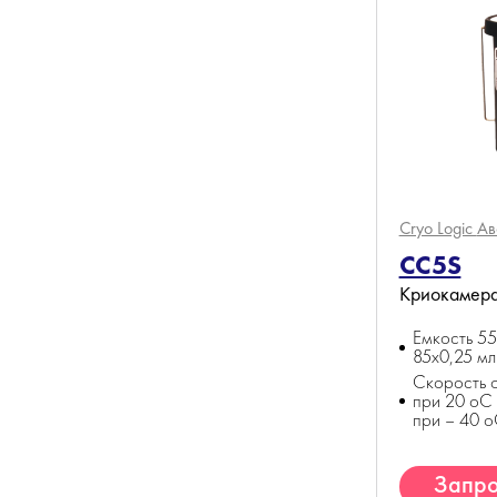
Cryo Logic
Ав
CC5S
Криокамер
Емкость 55
85x0,25 м
Скорость 
при 20 оС
при – 40 
Запро