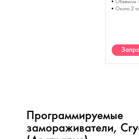
Объемом 1
Около 2 ч
Запро
К
Программируемые
замораживатели, Cry