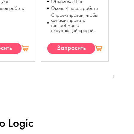
,5 л
Объемом 3,8 л
асов работы
Около 4 часов работы
Спроектирован, чтобы
минимизировать
теплообмен с
окружающей средой.
сить
Запросить
П
КП
1
o Logic