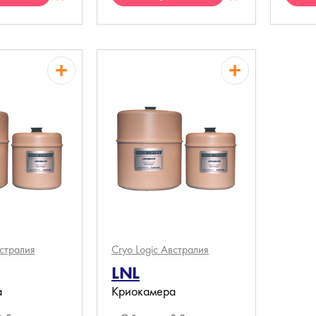
П
КП
стралия
Cryo Logic
Австралия
LNL
а
Криокамера