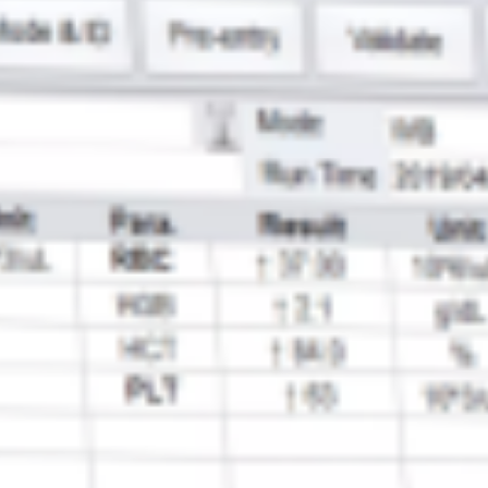
альные продукты. В настоящее время компания
атериалы для гематологии
, биохимии, иммунологии
логических контрольных материалов в США и 35%
лов в мире произведены компанией Streck
омпании Streck продается в 42 странах мира.
eck Laboratories отличаются абсолютным
 параметров и большими сроками годности.