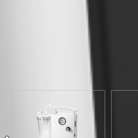
производстве контрольных материалов. Своим успе
обязана сильной команде исследователей, которы
1971
год основания
В наличии на складе по сп