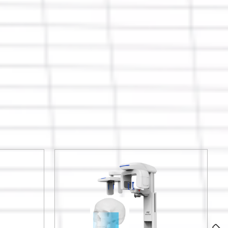
7
кв.м
производственные
площади
Все товары