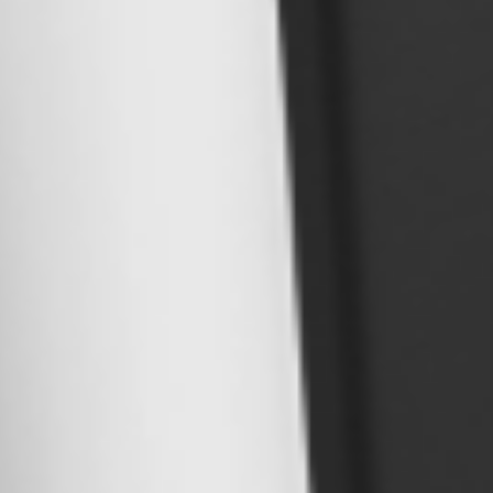
Описание
Группы оборудования
Streck Laboratories - американский производитель гематолог
Компания Streck Laboratories, Inc. была основана в
Раяном (Dr. Wayne Ryan). На раннем этапе развит
параллельно с появлением первых автоматических 
середине семидесятых годов компания Streck нача
гематологических контрольных материалов. Др. Ра
первых гематологических контролей качества.
С тех пор компания заслужила мировое признание 