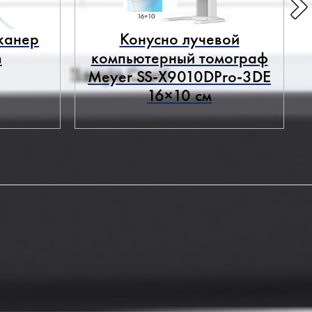
канер
Конусно лучевой
n
компьютерный томограф
Meyer SS-X9010DPro-3DE
16×10 см