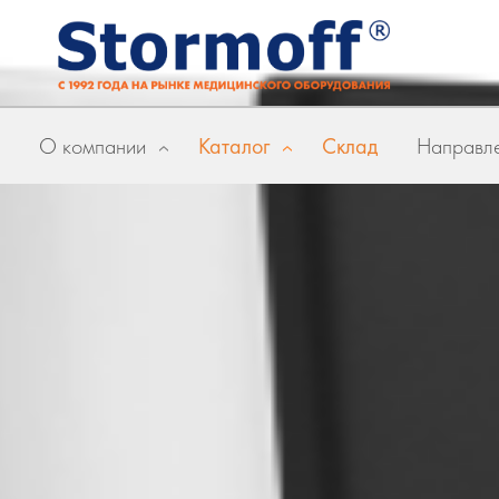
О компании
Каталог
Склад
Направле
»
»
Главная
Бренды
Streck Laboratories
Streck Laboratories (С