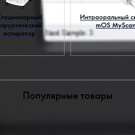
Стационарный
Интраоральный с
хирургический
mOS MySca
аспиратор
Популярные товары