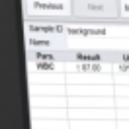
Популярные товары
ических анализаторов
 1971 году доктором Вэйном
более совершенные и уник
ие компании шло
производит
контрольные м
счетчиков клеток крови. В
и гистологии. 25% гемато
ла производство
всех контрольных материа
ян участвовал в разработке
Laboratories. Продукция к
Контрольные материалы Str
качеством, стабильностью
как новатор в