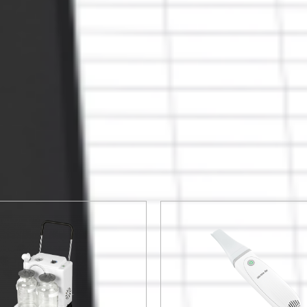
хом компания Streck
е разрабатывают все
65
2582
стран поставок
ециальной цене