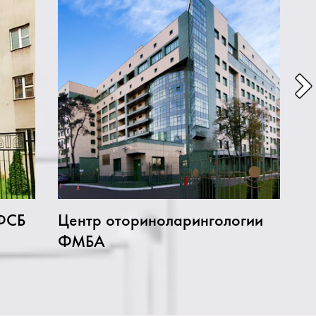
ФСБ
Центр оториноларингологии
Ф
ФМБА