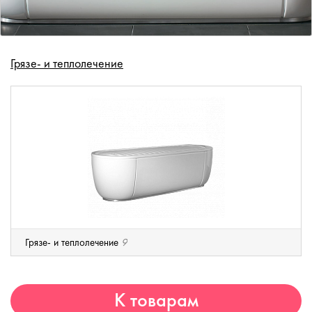
Грязе- и теплолечение
Грязе- и теплолечение
9
К товарам