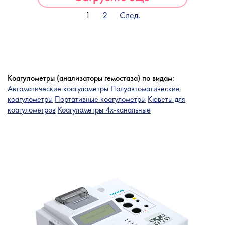
1
2
След.
Коагулометры (анализаторы гемостаза) по видам:
Автоматические коагулометры
Полуавтоматические
коагулометры
Портативные коагулометры
Кюветы для
коагулометров
Коагулометры 4х-канальные