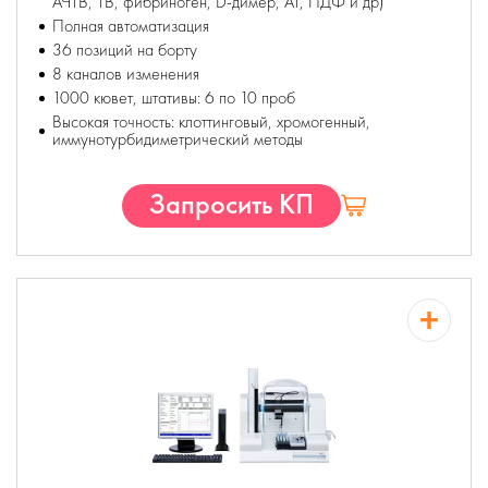
АЧТВ, ТВ, фибриноген, D-димер, АТ, ПДФ и др)
Полная автоматизация
36 позиций на борту
8 каналов изменения
1000 кювет, штативы: 6 по 10 проб
Высокая точность: клоттинговый, хромогенный,
иммунотурбидиметрический методы
Запросить КП