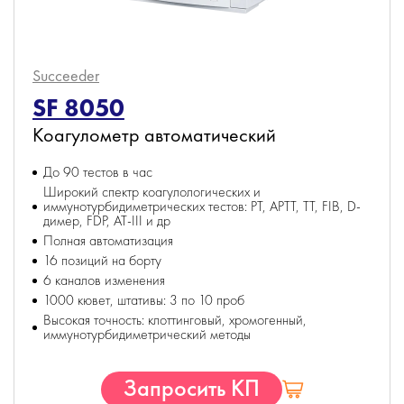
Succeeder
SF 8050
Коагулометр автоматический
До 90 тестов в час
Широкий спектр коагулологических и
иммунотурбидиметрических тестов: PT, APTT, TT, FIB, D-
димер, FDP, AT-III и др
Полная автоматизация
16 позиций на борту
6 каналов изменения
1000 кювет, штативы: 3 по 10 проб
Высокая точность: клоттинговый, хромогенный,
иммунотурбидиметрический методы
Запросить КП