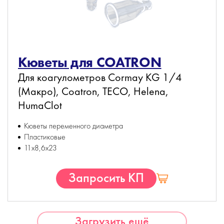
Кюветы для COATRON
Для коагулометров Cormay KG 1/4
(Макро), Coatron, TECO, Helena,
HumaClot
Кюветы переменного диаметра
Пластиковые
11х8,6х23
Запросить КП
Загрузить ещё