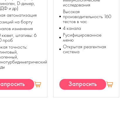
иноген, D-димер,
исследования
ПДФ и др)
Высокая
ая автоматизация
производительность 160
тестов в час
озиций на борту
4 канала
налов изменения
Русифицированное
 кювет, штативы: 6
меню
0 проб
Открытая реагентная
кая точность:
система
тинговый,
огенный,
унотурбидиметрический
оды
апросить
Запросить
КП
КП