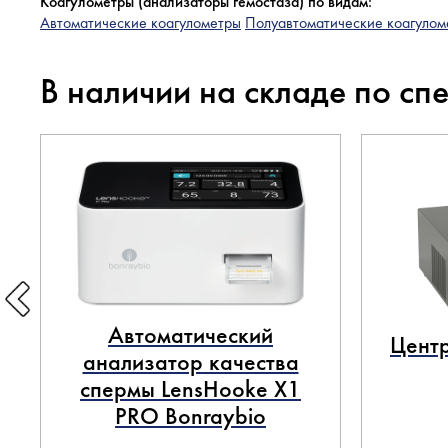
Коагулометры (анализаторы гемостаза) по видам:
Автоматические коагулометры
Полуавтоматические коагулом
В наличии на складе по сп
Автоматический
Центр
анализатор качества
спермы LensHooke X1
PRO Bonraybio