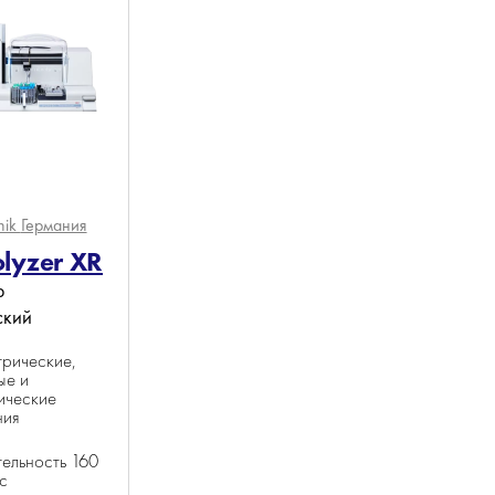
nik
Германия
lyzer XR
р
ский
рические,
ые и
ические
ния
ельность 160
с