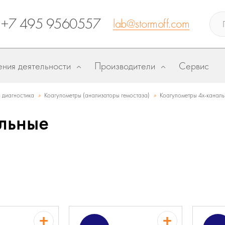
+7 495 9560557
lab@stormoff.com
ния деятельности
Производители
Сервис
»
»
 диагностика
Коагулометры (анализаторы гемостаза)
Коагулометры 4х-канал
льные