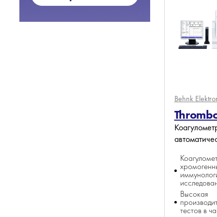
Behnk Elektro
Thrombo
Коагуломет
автоматиче
Коагуломет
хромогенн
иммунолог
исследова
Высокая
производит
тестов в ча