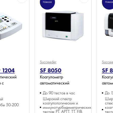
Новинка
Новинк
Succeeder
Succe
 1204
SF 8050
SF 
тический
Коагулометр
Коагу
 с
автоматический
автом
До 90 тестов в час
До 1
Широкий спектр
Шир
ей
коагулологических и
спек
бы 50-200
иммунотурбидиметрических
коаг
тестов: PT, APTT, TT, FIB,
тест