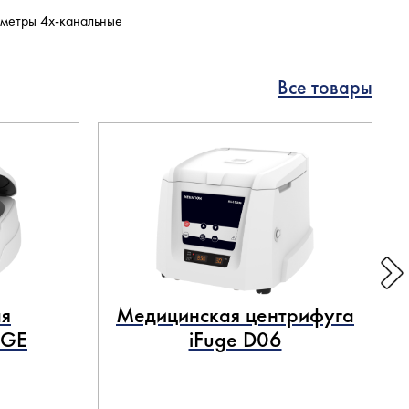
ометры 4х-канальные
Все товары
я
Медицинская центрифуга
UGE
iFuge D06