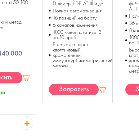
гента 50-100
D-димер, FDP, AT-III и др
фибр
АТ, 
Полная автоматизация
Полн
16 позиций на борту
кий метод
36 п
6 каналов изменения
ия
8 ка
1000 кювет, штативы: 3
по 10 проб
1000
по 1
Высокая точность:
клоттинговый,
Высо
 440 000
хромогенный,
клот
иммунотурбидиметрический
хром
методы
имм
мет
сить
П
Запросить
З
ии
КП