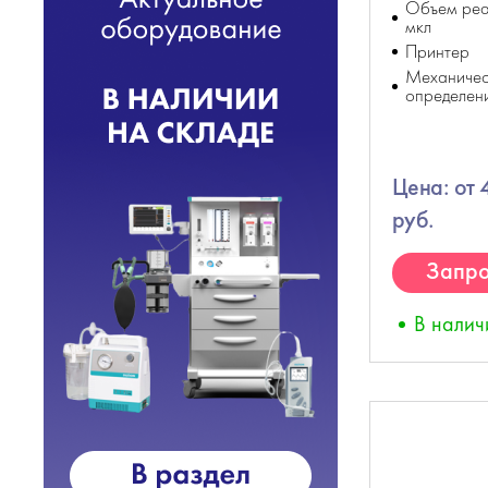
Объем реа
мкл
Принтер
Механичес
определен
Цена: от
руб.
Запро
К
В налич