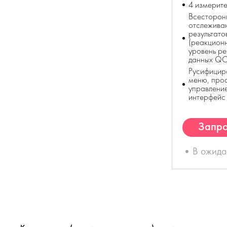
4 измерите
Всесторон
отслежива
результато
(реакционн
уровень ре
данных QC
Русифицир
меню, про
управление
интерфейс
Запро
К
В ожид