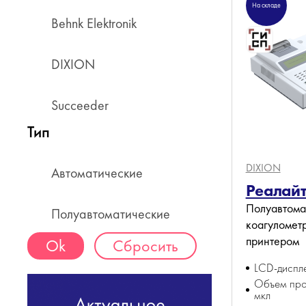
На складе
Behnk Elektronik
DIXION
Succeeder
Тип
DIXION
Автоматические
Реалайт
Полуавтома
Полуавтоматические
коагулометр
принтером
Сбросить
LCD-диспл
Объем про
мкл