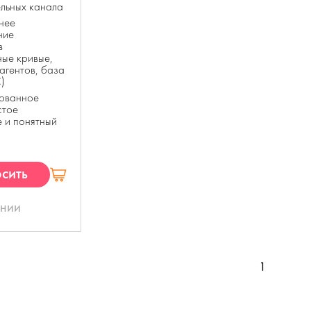
льных канала
нее
ние
в
ые кривые,
агентов, база
)
ованное
стое
 и понятный
сить
П
ании
1