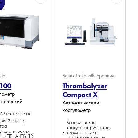
а
eder
Behnk Elektronik
Германия
8100
Thrombolyzer
Compact X
лометр
атический
Автоматический
коагулометр
20 тестов в час
окий спектр
Классические
тра
коагулометрические,
улологических
хромогенные и
ов (ПВ, АЧТВ, ТВ,
иммунологические