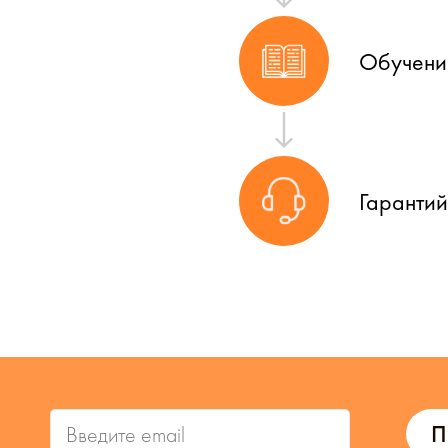
Обучени
Гаранти
П