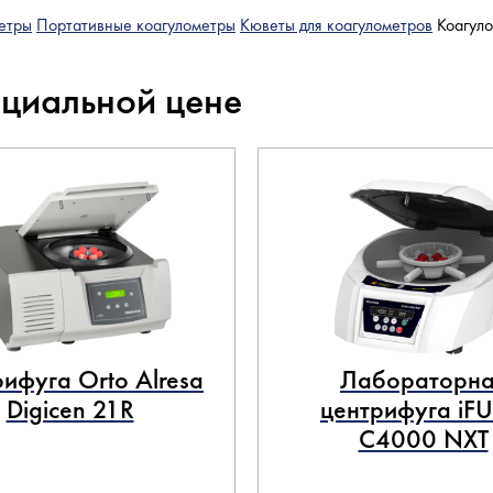
етры
Портативные коагулометры
Кюветы для коагулометров
Коагул
ециальной цене
ифуга Orto Alresa
Лабораторна
Digicen 21R
центрифуга iF
C4000 NXT