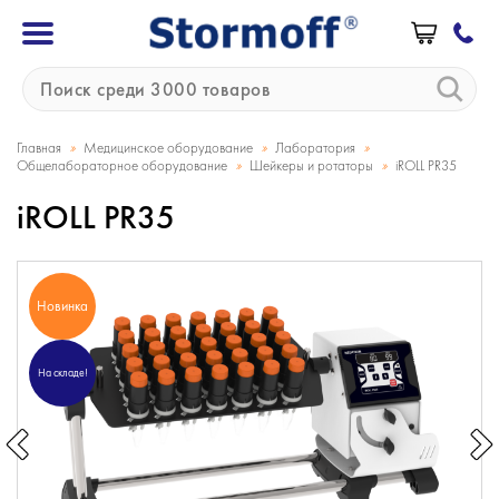
»
»
»
Главная
Медицинское оборудование
Лаборатория
»
»
Общелабораторное оборудование
Шейкеры и ротаторы
iROLL PR35
iROLL PR35
Новинка
На складе!