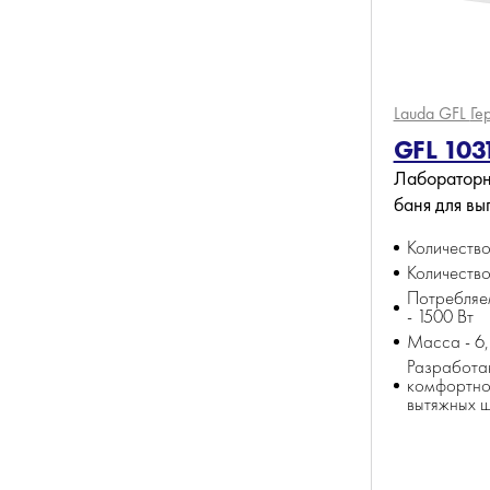
Lauda GFL
Ге
GFL 1031
Лабораторн
баня для в
Количество 
Количество
Потребляе
- 1500 Вт
Масса - 6,
Разработа
комфортно
вытяжных 