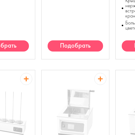
Кры
нер
встр
кра
Боль
цвет
брать
Подобрать
алог
аналог