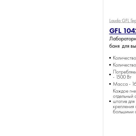
Lauda GFL
Ге
GFL 104
Лабораторн
баня для в
Количество 
Количество
Потребляе
- 1500 Вт
Масса - 16
Каждое гне
отдельный 
штатив для
крепления 
большими 