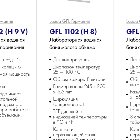
рмания
Lauda GFL
Германия
Lauda
2 (H 9 V)
GFL 1102 (H 8)
GFL 
ая водяная
Лабораторная водяная
Лабор
ыпаривания
баня малого объема
баня 
гнезд - 6
Для выпаривания
Для 
 колец - 6
Диапазон температур
Диа
25 — 100 °C
25 
мая мощность
Объем камеры 8 литров
Объ
литр
 кг
Размер ванны 245 х 200
x 165 mm
Разм
здо имеет
x 16
стальной
Циркуляция
 надежного
(опционально)
Цирк
при работе с
(опц
TFT-дисплей с
объемами.
индикацией температуры
3 сп
в °C и °F
тай
Крышка из
Кры
нержавеющей стали,
нер
встроенный сливной
встр