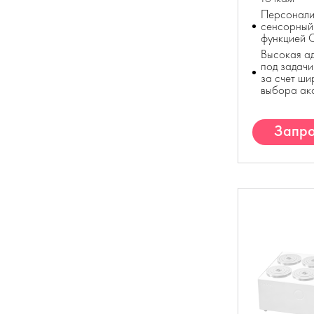
Персонали
сенсорный
функцией 
Высокая а
под задачи
за счет ши
выбора ак
Запро
К