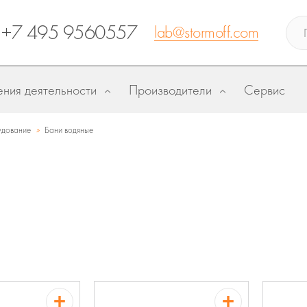
+7 495 9560557
lab@stormoff.com
ния деятельности
Производители
Сервис
»
дование
Бани водяные