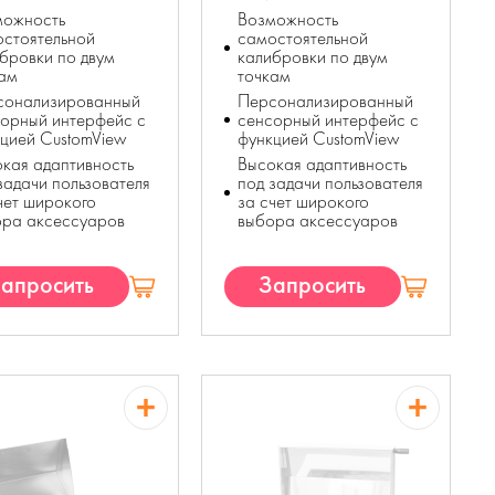
можность
Возможность
стоятельной
самостоятельной
бровки по двум
калибровки по двум
кам
точкам
сонализированный
Персонализированный
орный интерфейс с
сенсорный интерфейс с
цией CustomView
функцией CustomView
кая адаптивность
Высокая адаптивность
задачи пользователя
под задачи пользователя
чет широкого
за счет широкого
ора аксессуаров
выбора аксессуаров
апросить
Запросить
КП
КП