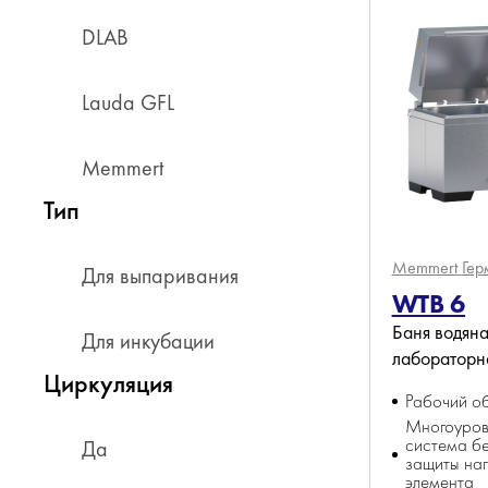
DLAB
Lauda GFL
Memmert
Тип
Memmert
Гер
Для выпаривания
WTB 6
Баня водяна
Для инкубации
лабораторн
Циркуляция
Рабочий об
Многоуров
система б
Да
защиты наг
элемента