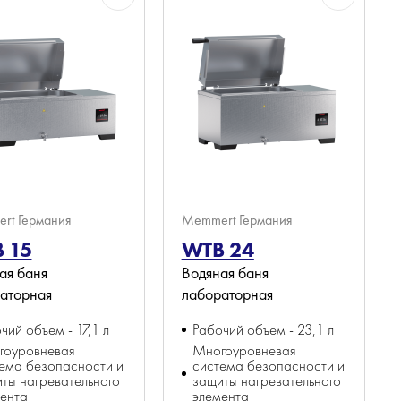
ert
Германия
Memmert
Германия
 15
WTB 24
ая баня
Водяная баня
аторная
лабораторная
чий объем - 17,1 л
Рабочий объем - 23,1 л
гоуровневая
Многоуровневая
ема безопасности и
система безопасности и
ты нагревательного
защиты нагревательного
ента
элемента