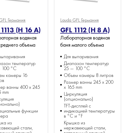
 GFL
Германия
Lauda GFL
Германия
1113 (H 16 A)
GFL 1112 (H 8 A)
аторная водяная
Лабораторная водяная
среднего объема
баня малого объема
выпаривания
Для выпаривания
пазон температур
Диапазон температур
— 100 °C
25 — 100 °C
ем камеры 16
Объем камеры 8 литров
ов
Размер ванны 245 х 200
ер ванны 400 х 245
x 165 mm
5 mm
Циркуляция
уляция
(опционально)
ионально)
TFT-дисплей с
ециальные функции
индикацией температуры
мера
в °C и °F
шка из
Крышка из
жавеющей стали,
нержавеющей стали,
оенный сливной
встроенный сливной