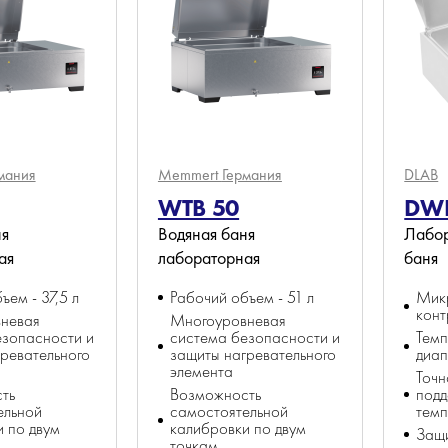
мания
Memmert
Германия
DLAB
WTB 50
DWB
ня
Водяная баня
Лабор
ая
лабораторная
баня
ъем - 37,5 л
Рабочий объем - 51 л
Мик
конт
невая
Многоуровневая
езопасности и
система безопасности и
Тем
ревательного
защиты нагревательного
диа
элемента
Точн
ть
Возможность
под
ельной
самостоятельной
темп
 по двум
калибровки по двум
Защи
точкам