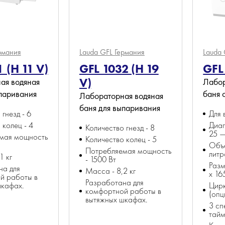
рмания
Lauda GFL
Германия
Lauda
 (H 11 V)
GFL 1032 (H 19
GFL 
V)
ая водяная
Лабор
ыпаривания
баня 
Лабораторная водяная
баня для выпаривания
гнезд - 6
Для 
 колец - 4
Диа
Количество гнезд - 8
25 
мая мощность
Количество колец - 5
Объ
Потребляемая мощность
литр
1 кг
- 1500 Вт
Разм
на для
Масса - 8,2 кг
x 16
й работы в
Разработана для
шкафах.
Цирк
комфортной работы в
(опц
вытяжных шкафах.
3 сп
тай