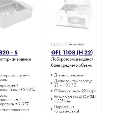
Lauda GFL
Германия
20 - S
GFL 1108 (H 22)
аторная водяная
Лабораторная водяная
баня среднего объема
ропроцессорный
Для выпаривания
роль
Диапазон температур
пературный
25 — 100 °C
пазон Tкомн.+5-80℃
Объем камеры 22 литра
ость
Размер ванны 400 х 245
держиваемой
x 225 mm
ературы ±0. 3 ℃
Циркуляция
та от перегрева
(опционально)