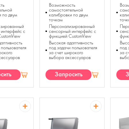
ть
Возможность
Воз
ельной
самостоятельной
само
 по двум
калибровки по двум
кали
точкам
точ
зированный
Персонализированный
Пер
 интерфейс с
сенсорный интерфейс с
сенс
CustomView
функцией CustomView
функ
даптивность
Высокая адаптивность
Высо
 пользователя
под задачи пользователя
под 
рокого
за счет широкого
за с
сессуаров
выбора аксессуаров
выб
сить
Запросить
З
П
КП