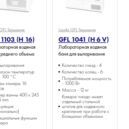
 GFL
Германия
Lauda GFL
Германия
1103 (H 16)
GFL 1041 (H 6 V)
аторная водяная
Лабораторная водяная
среднего объема
баня для выпаривания
выпаривания
Количество гнезд - 4
пазон температур
Количество колец - 6
— 100 °C
Потребляемая мощность
ем камеры 16
- 1000 Вт
ов
Масса - 12 кг
ер ванны 400 х 245
Каждое гнездо имеет
5 mm
отдельный стальной
уляция
штатив для надежного
ионально)
крепления при работе с
большими объемами.
ециальные функции
мера