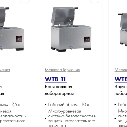
мания
Memmert
Германия
Memm
WTB 11
WTB
я
Баня водяная
Водян
ая
лабораторная
лабор
ъем - 7,5 л
Рабочий объем - 10 л
Рабо
невая
Многоуровневая
Мно
езопасности и
система безопасности и
сист
ревательного
защиты нагревательного
защи
элемента
элем