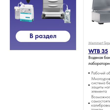
Memmert
Гер
WTB 35
Водяная ба
лабораторн
Рабочий об
Многоуров
система б
защиты наг
элемента
Возможнос
самостоят
калибровки
точкам