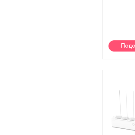
Подо
ан