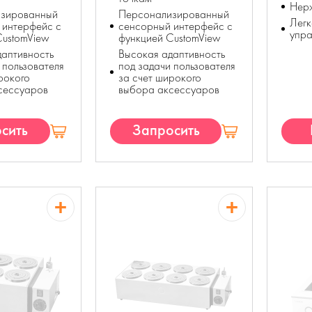
Нер
зированный
Персонализированный
Легк
 интерфейс с
сенсорный интерфейс с
упра
CustomView
функцией CustomView
даптивность
Высокая адаптивность
 пользователя
под задачи пользователя
рокого
за счет широкого
сессуаров
выбора аксессуаров
сить
Запросить
П
КП