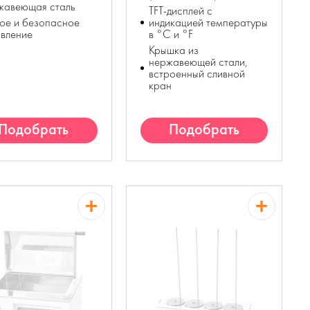
жавеющая сталь
TFT-дисплей с
ое и безопасное
индикацией температуры
вление
в °C и °F
Крышка из
нержавеющей стали,
встроенный сливной
кран
Подобрать
Подобрать
аналог
аналог