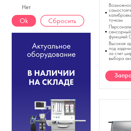
Возможнос
Нет
самостоят
калибровки
Сбросить
точкам
Персонали
сенсорный
функцией 
Высокая а
под задачи
за счет ши
выбора ак
Запро
К