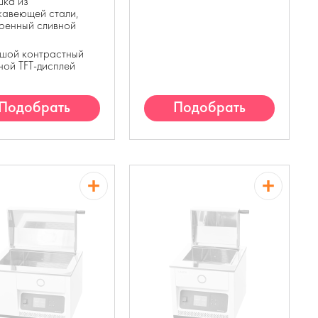
шка из
жавеющей стали,
оенный сливной
н
шой контрастный
ной TFT-дисплей
Подобрать
Подобрать
аналог
аналог