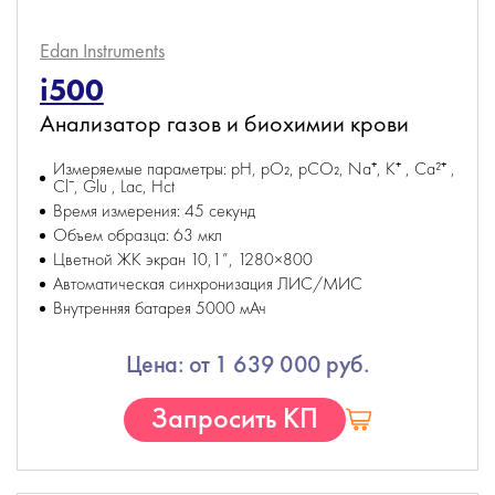
Edan Instruments
i500
Анализатор газов и биохимии крови
Измеряемые параметры: pH, pO₂, pCO₂, Na⁺, K⁺ , Ca²⁺ ,
Cl⁻, Glu , Lac, Hct
Время измерения: 45 секунд
Объем образца: 63 мкл
Цветной ЖК экран 10,1”, 1280×800
Автоматическая синхронизация ЛИС/МИС
Внутренняя батарея 5000 мАч
Цена: от 1 639 000 руб.
Запросить КП