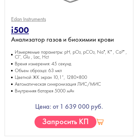
Edan Instruments
i500
Анализатор газов и биохимии крови
Измеряемые параметры: pH, pO₂, pCO₂, Na⁺, K⁺ , Ca²⁺ ,
Cl⁻, Glu , Lac, Hct
Время измерения: 45 секунд
Объем образца: 63 мкл
Цветной ЖК экран 10,1”, 1280×800
Автоматическая синхронизация ЛИС/МИС
Внутренняя батарея 5000 мАч
Цена: от 1 639 000 руб.
Запросить КП