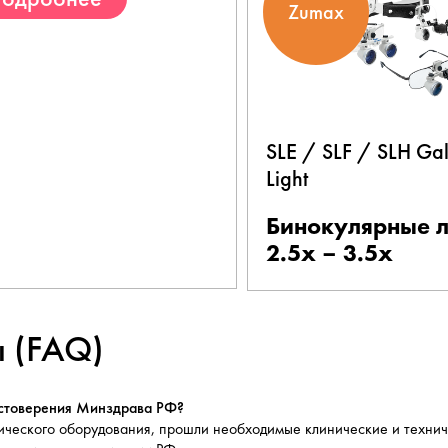
Zumax
SLE / SLF / SLH Gal
Light
Бинокулярные 
2.5x – 3.5x
ы (FAQ)
остоверения Минздрава РФ?
огического оборудования, прошли необходимые клинические и техн