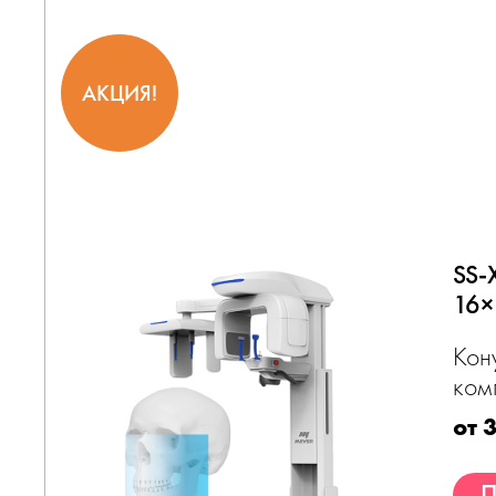
АКЦИЯ!
SS-
16×
Кон
ком
от 
П