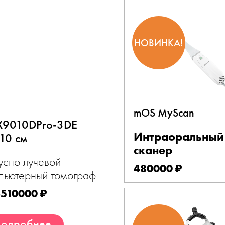
НОВИНКА!
mOS MyScan
X9010DPro-3DE
Интраоральный
10 см
сканер
усно лучевой
480000 ₽
пьютерный томограф
3510000 ₽
одробнее