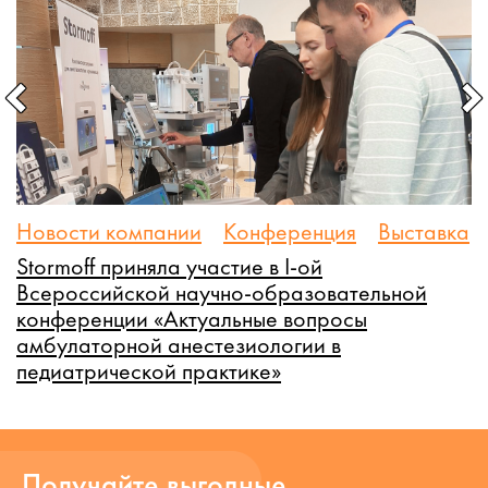
Новости компании
Конференция
Выставка
Н
Stormoff приняла участие в I-ой
S
Всероссийской научно-образовательной
н
конференции «Актуальные вопросы
«
амбулаторной анестезиологии в
а
педиатрической практике»
Получайте выгодные