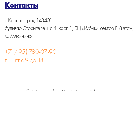
Контакты
г. Красногорск, 143401,
бульвар Строителей, д.4, корп.1, БЦ «Кубик», сектор Г, 8 этаж,
м. Мякинино
+7 (495) 780-07-90
пн - пт с 9 до 18
©Stormoff, 2026, г. Москва
Вся информация на сайте носит информационный
характер и не является публичной офертой.