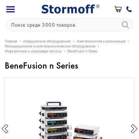
»
»
»
Главная
Медицинское оборудование
Анестезиология и реанимация
»
Реанимационное и анестезиологическое оборудование
»
Инфузионные и шприцевые насосы
BeneFusion n Series
BeneFusion n Series