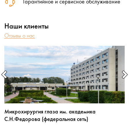
Гарантийное и сервисное обслуживание
Светильник (лампа) операционный, хирургический
Средства индивидуальной защиты от рентгеновского
излучения (комплект)
Наши клиенты
Набор нейрохирургических инструментов большой
Набор микронейрохирургического инструментария
Отзывы о нас
Набор микрососудистого инструментария
Набор хирургических инструментов для
малоинвазивного доступа
Набор для операции на межпозвонковых дисках
Набор инструментов для сосудистой хирургии общий
Набор инструментов для наложения и снятия клипс с
сосудов головного мозга (клипсы съемные К-45 7,5 мм
и несъемные К-45 7 мм
Набор для измерения ликворного давления
Клипсы несъёмные (комплект)
Клипсы различной конфигурации для клипирования
Микрохирургия глаза им. академика
аневризм головного мозга
С.Н.Федорова (федеральная сеть)
Клипсодержатель для несъёмных клипс
Клипсодержатель для клипс при клипировании