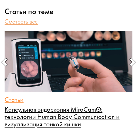
Статьи по теме
Cмотреть все
Статьи
С
Капсульная эндоскопия MiroCam®:
О
технологии Human Body Communication и
э
визуализация тонкой кишки