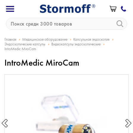
»
»
»
Главная
Медицинское оборудование
Капсульная эндоскопия
»
»
Эндоскопические капсулы
Видеокапсулы эндоскопические
IntroMedic MiroCam
IntroMedic MiroCam