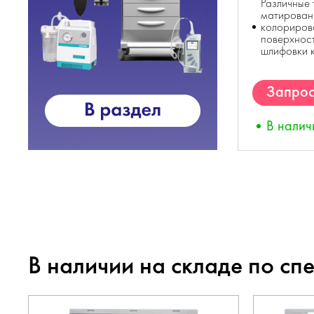
Различные 
матирован
колориров
поверхност
шлифовки к
Запрос
В налич
В наличии на складе по сп