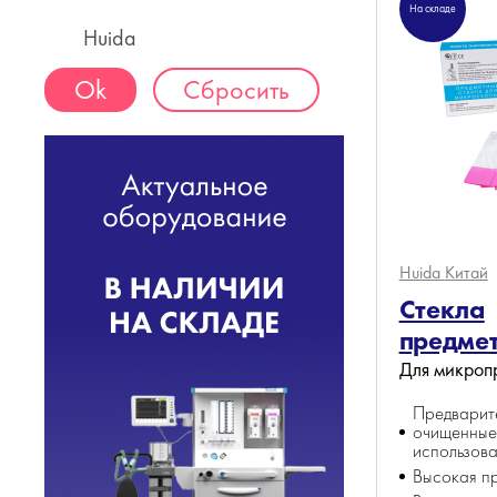
На складе
Huida
Сбросить
Huida
Китай
Стекла
предме
Для микроп
Предварит
очищенные,
использов
Высокая п