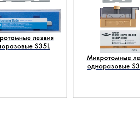
ротомные лезвия
норазовые S35L
Микротомные ле
одноразовые S