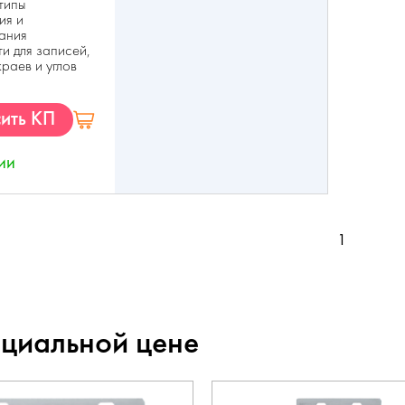
типы
ия и
ания
и для записей,
раев и углов
ить КП
ии
1
ециальной цене