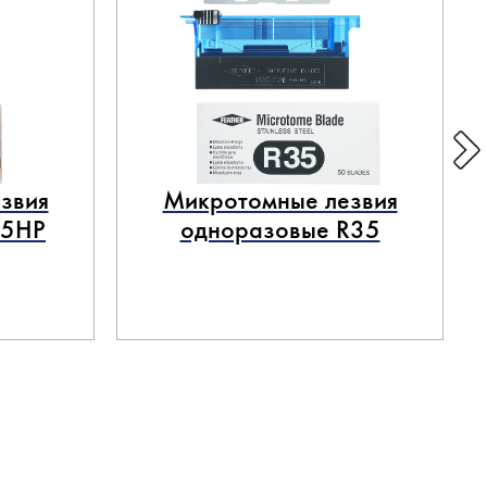
звия
Микротомные лезвия
35HP
одноразовые R35