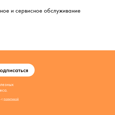
йное и сервисное обслуживание
одписаться
олезных
еса.
ь с
политикой