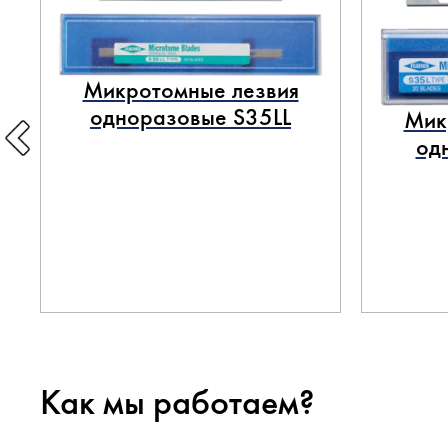
Микротомные лезвия
одноразовые S35LL
Мик
од
Как мы работаем?