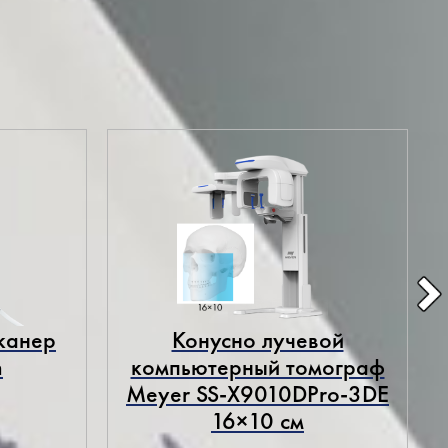
Все товары
канер
Конусно лучевой
n
компьютерный томограф
Meyer SS-X9010DPro-3DE
16×10 см