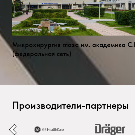
Микрохирургия глаза им. академика С
(федеральная сеть)
Производители-партнеры