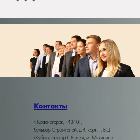
Контакты
г. Красногорск, 143401,
бульвар Строителей, д.4, корп.1, БЦ
«Кубик», сектор Г, 8 этаж, м. Мякинино