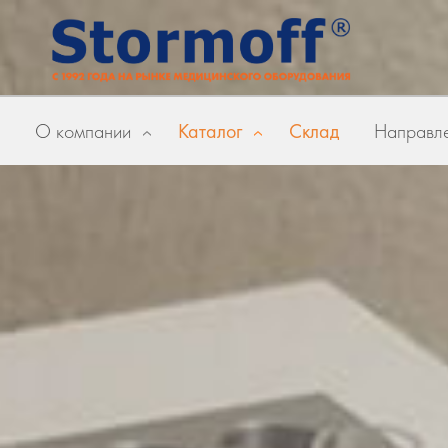
О компании
Каталог
Склад
Направле
»
»
Главная
Бренды
Succeeder
Succeeder (Китай)