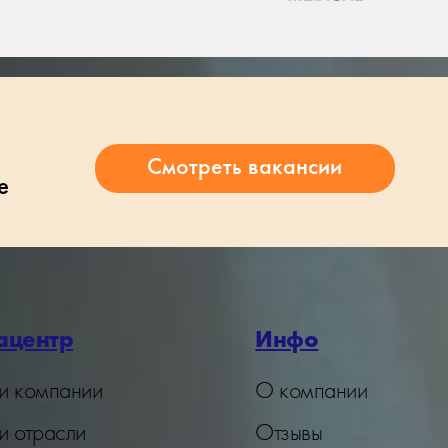
е
ацентр
Инфо
и компании
О компании
и отрасли
Отзывы