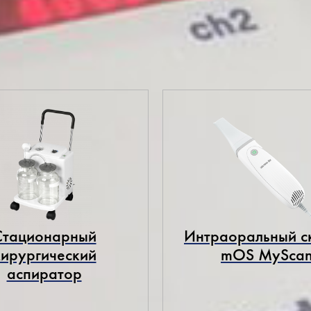
ециальной цене
Стационарный
Интраоральный с
хирургический
mOS MySca
аспиратор