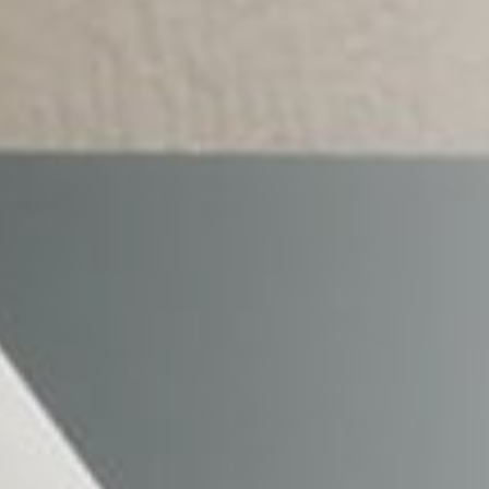
ISO 9001, GMP, CMC, CE и FDA.
+
патентов на
изобретения