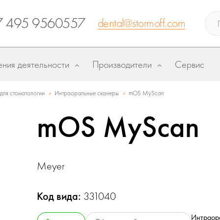
7 495 9560557
dental@stormoff.com
ния деятельности
Производители
Сервис
»
»
для стоматологии
Интраоральные сканеры
mOS MyScan
mOS MyScan
Meyer
Код вида:
331040
Интраор