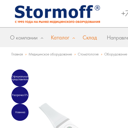
+
О компании
Каталог
Склад
Направле
»
»
»
Главная
Медицинское оборудование
Стоматология
Оборудование 
Официальный
представитель
Рассрочка 0%
Новинка