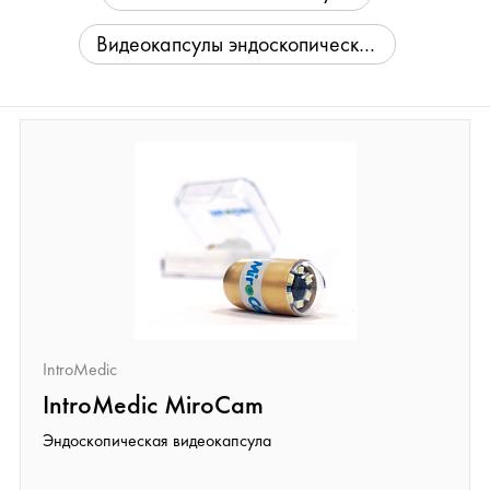
Видеокапсулы эндоскопические
IntroMedic
IntroMedic MiroCam
Эндоскопическая видеокапсула