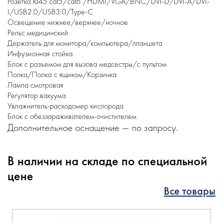
Розетка RJ45 cat5/cat6 /HDMI/VGA/BNC/DVI-D/DVI-A/DVI-
I/USB2.0/USB3.0/Type-C
Освещение нижнее/верхнее/ночное
Рельс медицинский
Держатель для монитора/компьютера/планшета
Инфузионная стойка
Блок с разъемом для вызова медсестры/с пультом
Полка/Полка с ящиком/Корзинка
Лампа смотровая
Регулятор вакуума
Увлажнитель-расходомер кислорода
Блок с обеззараживателем-очистителем
Дополнительное оснащение — по запросу.
В наличии на складе по специальной
цене
Все товары