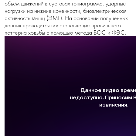
объём движений в суставах-гониограмма, ударные
нагрузки на нижние конечности, биоэлектрическая
активность мышц (ЭМГ). На основании полученных
данных проводится восстановление правильного
паттерна ходьбы с помощью метода БОС и ФЭС.