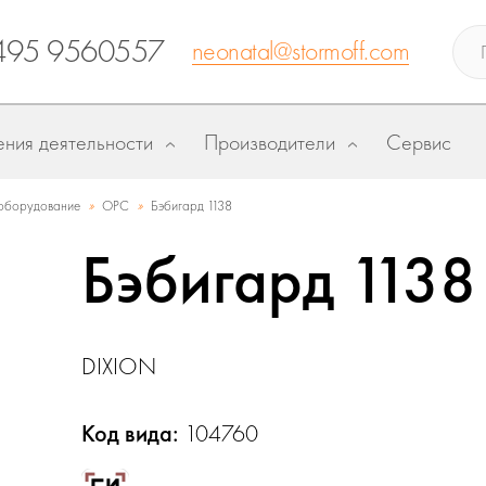
495 9560557
neonatal@stormoff.com
ния деятельности
Производители
Сервис
»
»
оборудование
ОРС
Бэбигард 1138
Бэбигард 1138
DIXION
Код вида:
104760