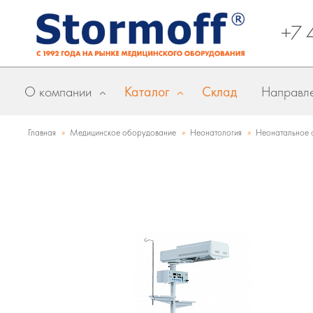
+7 
О компании
Каталог
Склад
Направле
»
»
»
Главная
Медицинское оборудование
Неонатология
Неонатальное 