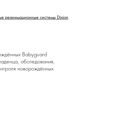
е реанимационные системы Dixion
ождённых Babyguard
ладенца, обследования,
онтроля новорождённых