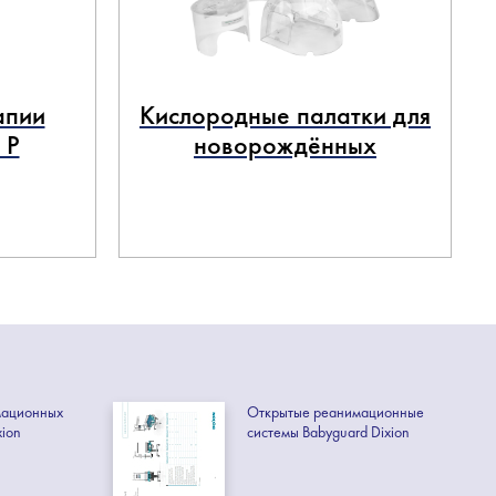
апии
Кислородные палатки для
 P
новорождённых
мационных
Открытые реанимационные
xion
системы Babyguard Dixion