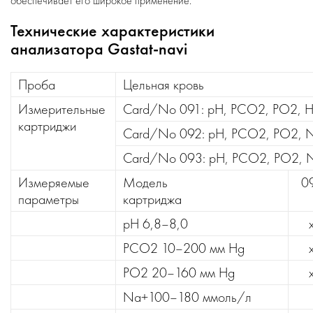
обеспечивает его широкое применение.
Технические характеристики
анализатора Gastat-navi
Проба
Цельная кровь
Измерительные
Card/No 091: pH, PCO2, PO2, H
картриджи
Card/No 092: pH, PCO2, PO2, N
Card/No 093: pH, PCO2, PO2, N
Измеряемые
Модель
0
параметры
картриджа
pH 6,8–8,0
PCO2 10–200 мм Hg
PO2 20–160 мм Hg
Na+100–180 ммоль/л