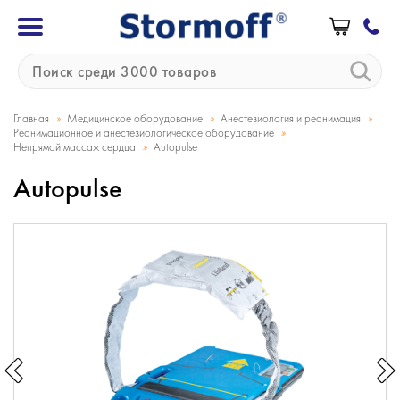
»
»
»
Главная
Медицинское оборудование
Анестезиология и реанимация
»
Реанимационное и анестезиологическое оборудование
»
Непрямой массаж сердца
Autopulse
Autopulse