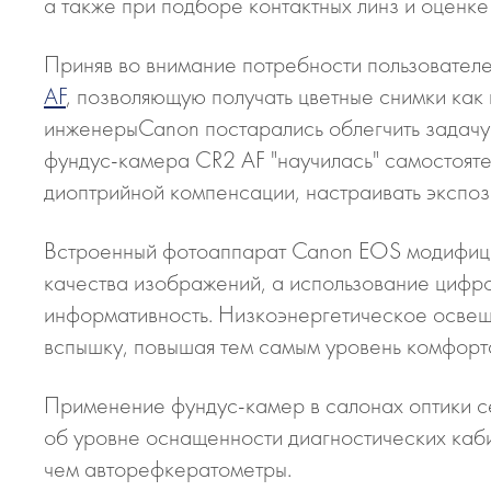
а также при подборе контактных линз и оценке 
Приняв во внимание потребности пользовател
AF
, позволяющую получать цветные снимки как 
инженерыCanon постарались облегчить задачу
фундус-­камера CR­2 AF "научилась" самостоя
диоптрийной компенсации, настраивать экспоз
Встроенный фотоаппарат Canon EOS модифицир
качества изображений, а использование цифро
информативность. Низкоэнергетическое освеще
вспышку, повышая тем самым уровень комфорт
Применение фундус-­камер в салонах оптики с
об уровне оснащенности диагностических каби
чем авторефкератометры.