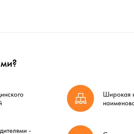
ами?
цинского
Широкая н
й
наименова
дителями -