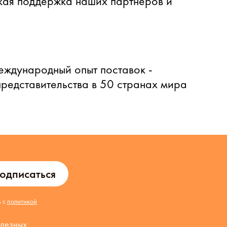
ая поддержка наших партнеров и
еждународный опыт поставок -
представительства в 50 странах мира
одписаться
ь с
политикой
олезных