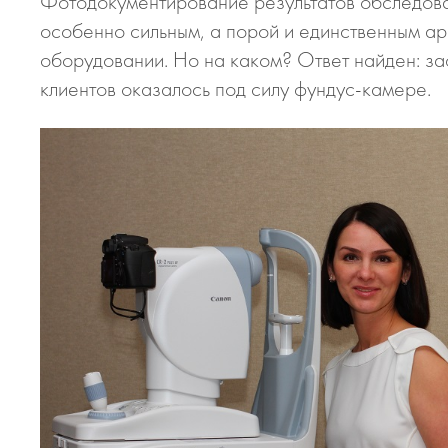
Фотодокументирование результатов обследован
особенно сильным, а порой и единственным ар
оборудовании. Но на каком? Ответ найден: за
клиентов оказалось под силу фундус-камере.