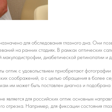
азначено для обследования глазного дна. Они позв
леваний на ранних стадиях. В рамках оптических са
й макулодистрофии, диабетической ретинопатии и д
нты оптик с удовольствием приобретают фотографии
еских соображений, а с целью обращения в более с
мкам им может быть поставлен диагноз и подобрана
 не является для российских оптик основным направ
го отрезка. Например, для фиксации состояния гла