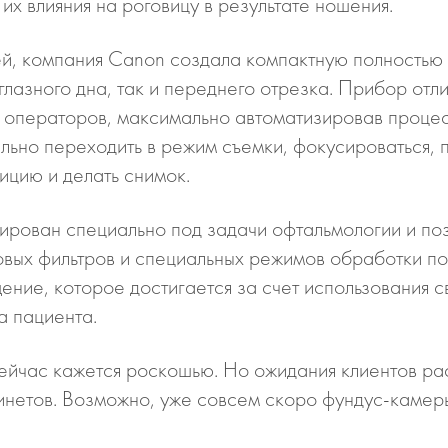
их влияния на роговицу в результате ношения.
ей, компания Сanon создала компактную полность
глазного дна, так и переднего отрезка. Прибор от
 операторов, максимально автоматизировав процес
тельно переходить в режим съемки, фокусироваться,
ицию и делать снимок.
ован специально под задачи офтальмологии и поз
вых фильтров и специальных режимов обработки по
ние, которое достигается за счет использования с
а пациента.
ейчас кажется роскошью. Но ожидания клиентов рас
нетов. Возможно, уже совсем скоро фундус-­камеры 