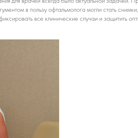
ия для врачей всегда было актуальной задачей. П
гументом в пользу офтальмолога могли стать снимки
фиксировать все клинические случаи и защитить оп