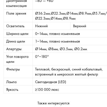
Диоптрийная
–8D — +8D
компенсация
Поле зрения
Ø36.2мм,Ø22.3мм,Ø14мм,Ø8.9мм,Ø5.7мм/
Ø22.3мм,Ø14мм,Ø8.9мм
Осветитель
Нижний
Верхний
Ширина щели
0~14мм, плавно изменяемая
Длина щели
1~14мм, плавно изменяемая
Апертуры
Ø14мм, Ø8мм, Ø3.5мм, Ø0.2мм
Угол поворота
0°~180°
щели
Фильтры
Тепловой, бескрасный, синий кобальтовый,
встроенный в микроскоп желтый фильтр
Лампа
Светодиодная (LED)
Яркость
≥150 000 люкс
Также интересуются