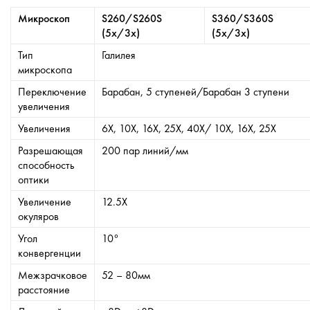
Микроскоп
S260/S260S
S360/S360S
(5x/3х)
(5х/3x)
Тип
Галилея
микроскопа
Переключение
Барабан, 5 ступеней/Барабан 3 ступени
увеличения
Увеличения
6X, 10X, 16X, 25X, 40X/ 10X, 16X, 25X
Разрешающая
200 пар линий/мм
способность
оптики
Увеличение
12.5X
окуляров
Угол
10°
конвергенции
Межзрачковое
52 – 80мм
расстояние