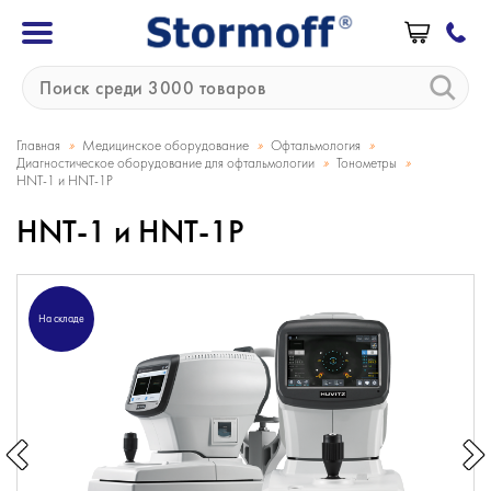
»
»
»
Главная
Медицинское оборудование
Офтальмология
»
»
Диагностическое оборудование для офтальмологии
Тонометры
HNT-1 и HNT-1P
HNT-1 и HNT-1P
На складе