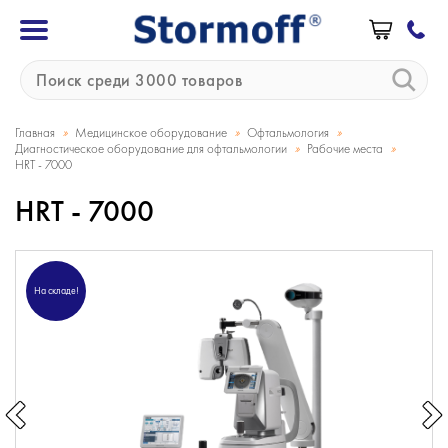
»
»
»
Главная
Медицинское оборудование
Офтальмология
»
»
Диагностическое оборудование для офтальмологии
Рабочие места
HRT - 7000
HRT - 7000
На складе!