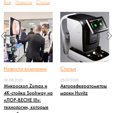
Всё
Новости
Статьи
Новости компании
Статьи
06.08.2026
26.07.2026
Микроскоп Zumax и
Авторефкератометры
4K-стойка Sophway на
марки Huvitz
«ЛОР-ВЕСНЕ III»:
технологии, которые