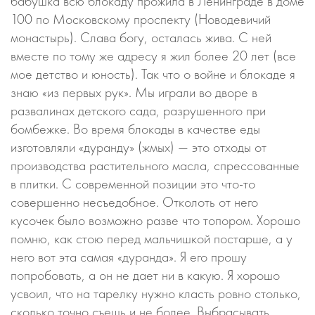
бабушка всю блокаду прожила в Ленинграде в доме
100 по Московскому проспекту (Новодевичий
монастырь). Слава богу, осталась жива. С ней
вместе по тому же адресу я жил более 20 лет (все
мое детство и юность). Так что о войне и блокаде я
знаю «из первых рук». Мы играли во дворе в
развалинах детского сада, разрушенного при
бомбежке. Во время блокады в качестве еды
изготовляли «дуранду» (жмых) — это отходы от
производства растительного масла, спрессованные
в плитки. С современной позиции это что-то
совершенно несъедобное. Отколоть от него
кусочек было возможно разве что топором. Хорошо
помню, как стою перед мальчишкой постарше, а у
него вот эта самая «дуранда». Я его прошу
попробовать, а он не дает ни в какую. Я хорошо
усвоил, что на тарелку нужно класть ровно столько,
сколько точно съешь и не более. Выбрасывать