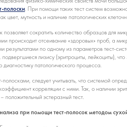
следования физико-химических свойств мочи больш
т-полоски
. При помощи таких тест систем возможн
ак цвет, мутность и наличие патологических клеточн
 позволяет сократить количество образцов для мик
имии происходит отсеивание «здоровых» проб, а м
и результатами по одному из параметров тест-систе
, подвергшиеся лизису (эритроциты, лейкоциты), что
 диагностику патологического процесса.
полосками, следует учитывать, что системой опред
эффициент корреляции с ними. Так, о наличии эрит
 – положительный эстеразный тест.
нализа при помощи тест-полосок методом сухо