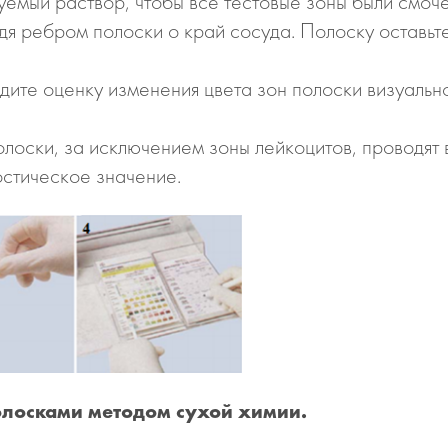
уемый раствор, чтобы все тестовые зоны были смоч
дя ребром полоски о край сосуда. Полоску оставьт
ите оценку изменения цвета зон полоски визуально
лоски, за исключением зоны лейкоцитов, проводят в
остическое значение.
полосками методом сухой химии.