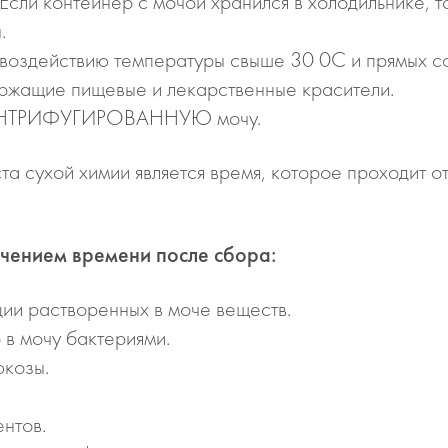
Если контейнер с мочой хранился в холодильнике, 
.
 воздействию температуры свыше 30 0С и прямых со
ржащие пищевые и лекарственные красители.
ЕЦЕНТРИФУГИРОВАННУЮ мочу.
та сухой химии является время, которое проходит о
ечением времени после сбора:
ии растворенных в моче веществ.
в мочу бактериями.
юкозы.
ентов.