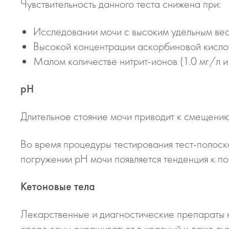
Чувствительность данного теста снижена при:
Исследовании мочи с высоким удельным ве
Высокой концентрации аскорбиновой кислот
Малом количестве нитрит-ионов (1.0 мг/л и
рН
Длительное стояние мочи приводит к смещению
Во время процедуры тестирования тест-полоск
погружении рН мочи появляется тенденция к п
Кетоновые тела
Лекарственные и диагностические препараты 
среде зоны окрашиваться в красный и даже пу