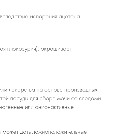
вследствие испарения ацетона.
ая глюкозурия), окрашивает
или лекарства на основе производных
стой посуды для сбора мочи со следами
ногенные или анионактивные
т может дать ложноположительные