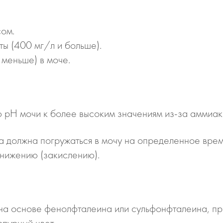
сом.
ы (400 мг/л и больше).
 меньше) в моче.
 рН мочи к более высоким значениям из-за аммиака
а должна погружаться в мочу на определенное врем
онижению (закислению).
на основе фенолфталеина или сульфонфталеина, при
рпурный цвет.