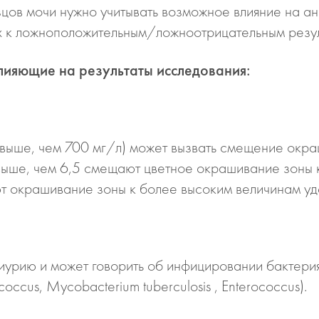
зцов мочи нужно учитывать возможное влияние на а
их к ложноположительным/ложноотрицательным резул
лияющие на результаты исследования:
выше, чем 700 мг/л) может вызвать смещение окра
выше, чем 6,5 смещают цветное окрашивание зоны 
т окрашивание зоны к более высоким величинам уд
риурию и может говорить об инфицировании бактери
coccus, Mycobacterium tuberculosis , Enterococcus).