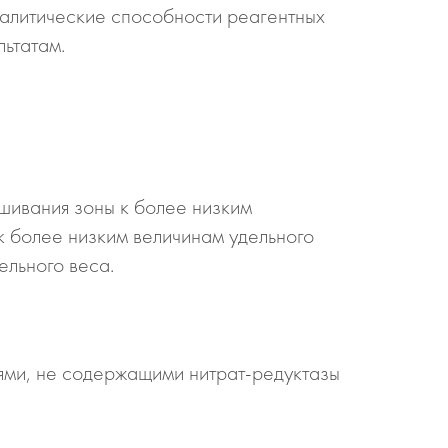
налитические способности реагентных
ьтатам.
шивания зоны к более низким
к более низким величинам удельного
ельного веса.
ями, не содержащими нитрат-редуктазы