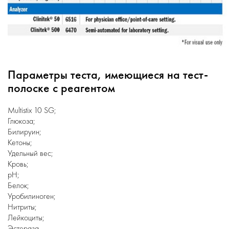
Параметры теста, имеющиеся на тест-
полоске с реагентом
Multistix 10 SG;
Глюкоза;
Билируин;
Кетоны;
Удельный вес;
Кровь;
pH;
Белок;
Уробилиноген;
Нитриты;
Лейкоциты;
Эстераза.