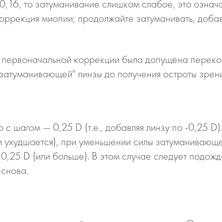
0,16, то затуманивание слишком слабое, это означ
ррекция миопии; продолжайте затуманивать, добав
 в первоначальной коррекции была допущена перек
затуманивающей" линзы до получения остроты зрени
с шагом — 0,25 D (т.е., добавляя линзу по -0,25 D
и ухудшается), при уменьшении силы затуманивающей
,25 D (или больше). В этом случае следует подожда
 снова.