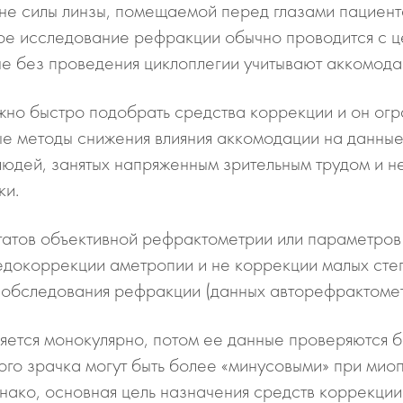
ене силы линзы, помещаемой перед глазами пациен
е исследование рефракции обычно проводится с це
ые без проведения циклоплегии учитывают аккомод
ужно быстро подобрать средства коррекции и он ог
 методы снижения влияния аккомодации на данные 
юдей, занятых напряженным зрительным трудом и н
ки.
татов объективной рефрактометрии или параметров
недокоррекции аметропии и не коррекции малых сте
 обследования рефракции (данных авторефрактомет
ется монокулярно, потом ее данные проверяются б
ого зрачка могут быть более «минусовыми» при мио
нако, основная цель назначения средств коррекции