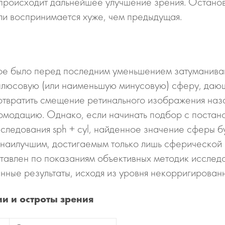
роисходит дальнейшее улучшение зрения. Останови
или воспринимается хуже, чем предыдущая.
ое было перед последним уменьшением затуманиван
ю плюсовую (или наименьшую минусовую) сферу, даю
дотвратить смещение ретинального изображения наза
комодацию. Однако, если начинать подбор с постан
исследования sph + cyl, найденное значение сферы 
 наилучшим, достигаемым только лишь сферической
ставлен по показаниям объективных методик исслед
нные результаты, исходя из уровня некорригированн
ии и остроты зрения