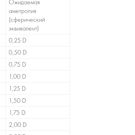
Ожидаемая
аметропия
(сферический
эквивалент)
0,25 D
0,50 D
0,75 D
1,00 D
1,25 D
1,50 D
1,75 D
2,00 D