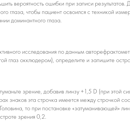
ьшить вероятность ошибки при записи результатов. 
го глаза, чтобы пациент освоился с техникой измер
нии доминантного глаза.
ктивного исследования по данным авторефрактомет
гой глаз окклюдером), определите и запишите остро
туманьте зрение, добавив линзу +1,5 D (при этой с
рах знаков эта строчка имеется между строчкой соо
 Головина, то при постановке «затуманивающей» лин
строте зрения 0,2.