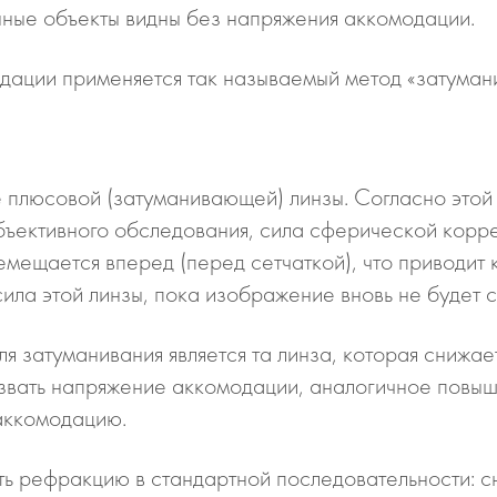
нные объекты видны без напряжения аккомодации.
одации применяется так называемый метод «затуман
 плюсовой (затуманивающей) линзы. Согласно этой 
бъективного обследования, сила сферической коррек
мещается вперед (перед сетчаткой), что приводит
ила этой линзы, пока изображение вновь не будет 
я затуманивания является та линза, которая снижае
звать напряжение аккомодации, аналогичное повыш
аккомодацию.
 рефракцию в стандартной последовательности: сна