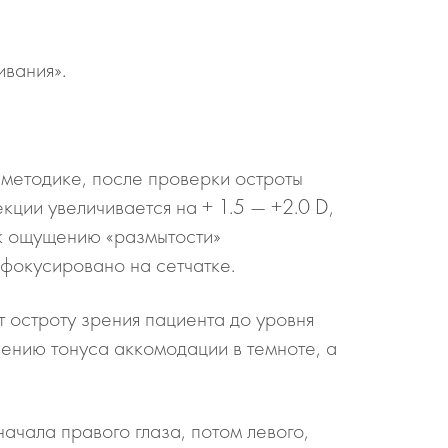
ивания».
методике, после проверки остроты
ции увеличивается на + 1.5 — +2.0 D,
 к ощущению «размытости»
сфокусировано на сетчатке.
т остроту зрения пациента до уровня
ению тонуса аккомодации в темноте, а
чала правого глаза, потом левого,