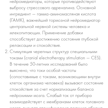
нейромедиаторы, которые противодействуют
выбросу стрессового адреналина. Основной
ингредиент — гамма-аминомасляная кислота
(ГАМК), важнейший тормозной нейромедиатор
центральной нервной системы человека и
млекопитающих. Применение добавки
способствует достижению состояния глубокой
релаксации и спокойствия.
Стимуляция черепных структур специальными
токами (сranial electrotherapy stimulation — CES).
В течение 50-летних исследований было
выяснено, что токи особой частоты
(сопоставимые с токами, возникающими внутри
клеток организма человека) вызывают состояние
спокойствия за счет нормализации баланса
нейрохимии мозга. Слабый ток от прибора
взаимодействует с мембранами клеток головного
мозга, вызывая специфическую реакцию обмена.