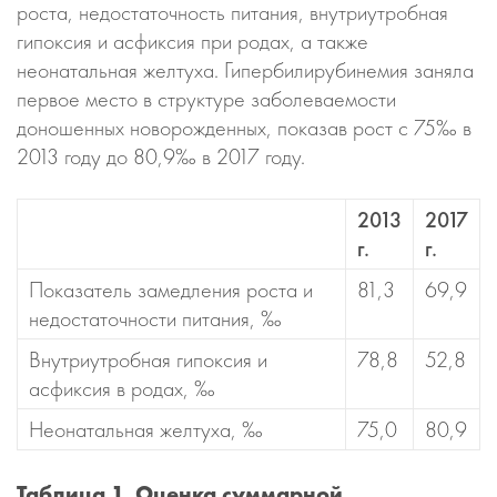
роста, недостаточность питания, внутриутробная
гипоксия и асфиксия при родах, а также
неонатальная желтуха. Гипербилирубинемия заняла
первое место в структуре заболеваемости
доношенных новорожденных, показав рост с 75‰ в
2013 году до 80,9‰ в 2017 году.
2013
2017
г.
г.
Показатель замедления роста и
81,3
69,9
недостаточности питания, ‰
Внутриутробная гипоксия и
78,8
52,8
асфиксия в родах, ‰
Неонатальная желтуха, ‰
75,0
80,9
Таблица 1. Оценка суммарной